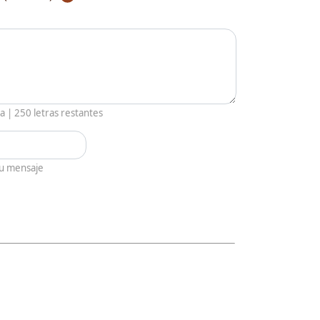
ia |
250
letras restantes
tu mensaje