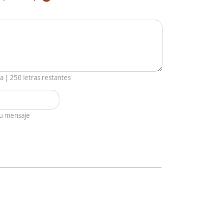
ia |
250
letras restantes
tu mensaje