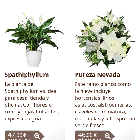
Spathiphyllum
Pureza Nevada
La planta de
Este ramo blanco como
Spathiphyllum es ideal
la nieve incluye
para casa, tienda y
hortensias, lirios
oficina. Con flores en
asiáticos, alstroemerias,
cono y hojas brillantes,
claveles en miniatura,
expresa alegría
matthiolas y pittosporum
verde fresco.
47
46
,00 €
,00 €
entrega hoy »
entrega hoy »