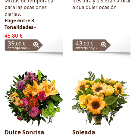
Mixtas de temporada,
frescura y belleza natural
para las ocasiones
a cualquier ocasión
diarias.
Elige entre 3
Tonalidades
»
48,80 €
39
43
,00 €
,00 €
entrega hoy »
entrega hoy »
Dulce Sonrisa
Soleada