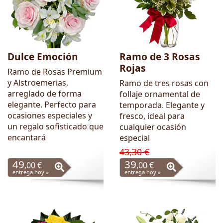
Dulce Emoción
Ramo de 3 Rosas
Rojas
Ramo de Rosas Premium
y Alstroemerias,
Ramo de tres rosas con
arreglado de forma
follaje ornamental de
elegante. Perfecto para
temporada. Elegante y
ocasiones especiales y
fresco, ideal para
un regalo sofisticado que
cualquier ocasión
encantará
especial
43,30 €
49
39
,00 €
,00 €
entrega hoy »
entrega hoy »