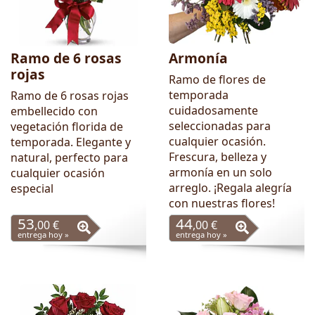
Ramo de 6 rosas
Armonía
rojas
Ramo de flores de
temporada
Ramo de 6 rosas rojas
cuidadosamente
embellecido con
seleccionadas para
vegetación florida de
cualquier ocasión.
temporada. Elegante y
Frescura, belleza y
natural, perfecto para
armonía en un solo
cualquier ocasión
arreglo. ¡Regala alegría
especial
con nuestras flores!
53
44
,00 €
,00 €
entrega hoy »
entrega hoy »