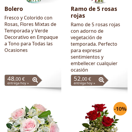
Bolero
Ramo de 5 rosas
rojas
Fresco y Colorido con
Rosas, Flores Mixtas de
Ramo de 5 rosas rojas
Temporada y Verde
con adorno de
Decorativo en Empaque
vegetación de
a Tono para Todas las
temporada. Perfecto
Ocasiones
para expresar
sentimientos y
embellecer cualquier
ocasión
48
52
,00 €
,00 €
entrega hoy »
entrega hoy »
-10%