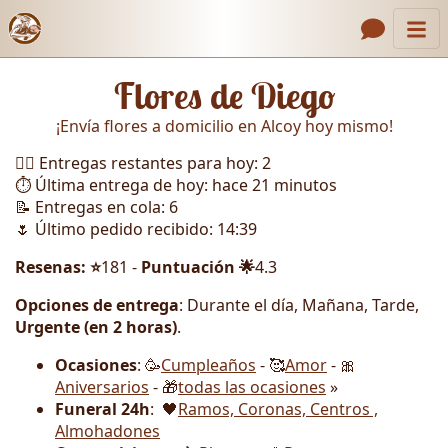
Inicio
Enlaces de encabezado
Flores de Diego
Contacto
¡Envía flores a domicilio en Alcoy hoy mismo!
Nosotros
🏃‍♂️ Entregas restantes para hoy: 2
Galería
⏱️ Última entrega de hoy: hace 21 minutos
📝 Entregas en cola: 6
Cómo Hacer un Pedido
🌷 Último pedido recibido: 14:39
Llámanos
Resenas: ⭐
181 -
Puntuación 🌟
4.3
Opciones de entrega
: Durante el día, Mañana, Tarde,
Urgente (en 2 horas)
.
Ocasiones
: 🥳
Cumpleaños
- 🥰
Amor
- 🎀
Aniversarios
- 🎁
todas las ocasiones
»
Funeral 24h
: 🖤
Ramos, Coronas, Centros ,
Almohadones