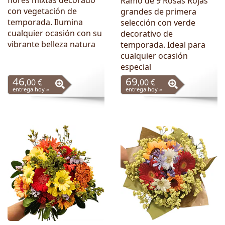
flores mixtas decorado
Ramo de 9 Rosas Rojas
con vegetación de
grandes de primera
temporada. Ilumina
selección con verde
cualquier ocasión con su
decorativo de
vibrante belleza natura
temporada. Ideal para
cualquier ocasión
especial
46
69
,00 €
,00 €
entrega hoy »
entrega hoy »