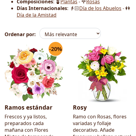
Composiciones
: 🪴
Plantas
- 🌹
Rosas
Días Internacionales
: 👴🏻
Día de los Abuelos
- 👭
Día de la Amistad
Ordenar por:
-20%
Flores
Ramos estándar
Rosy
Frescos y ya listos,
Ramo con Rosas, flores
preparados cada
variadas y follaje
mañana con Flores
decorativo. Añade