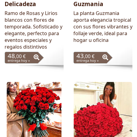
Delicadeza
Guzmania
Ramo de Rosas y Lirios
La planta Guzmania
blancos con flores de
aporta elegancia tropical
temporada. Sofisticado y
con sus flores vibrantes y
elegante, perfecto para
follaje verde, ideal para
eventos especiales y
hogar u oficina
regalos distintivos
48
43
,00 €
,00 €
entrega hoy »
entrega hoy »