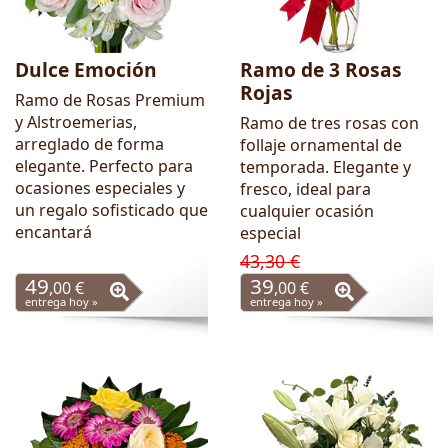
Dulce Emoción
Ramo de 3 Rosas
Rojas
Ramo de Rosas Premium
y Alstroemerias,
Ramo de tres rosas con
arreglado de forma
follaje ornamental de
elegante. Perfecto para
temporada. Elegante y
ocasiones especiales y
fresco, ideal para
un regalo sofisticado que
cualquier ocasión
encantará
especial
43,30 €
49
39
,00 €
,00 €
entrega hoy »
entrega hoy »