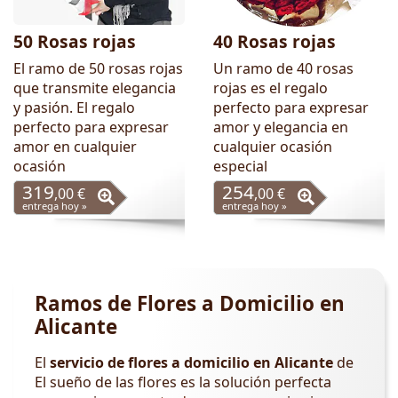
50 Rosas rojas
40 Rosas rojas
El ramo de 50 rosas rojas
Un ramo de 40 rosas
que transmite elegancia
rojas es el regalo
y pasión. El regalo
perfecto para expresar
perfecto para expresar
amor y elegancia en
amor en cualquier
cualquier ocasión
ocasión
especial
319
254
,00 €
,00 €
entrega hoy »
entrega hoy »
Ramos de Flores a Domicilio en
Alicante
El
servicio de flores a domicilio en Alicante
de
El sueño de las flores es la solución perfecta