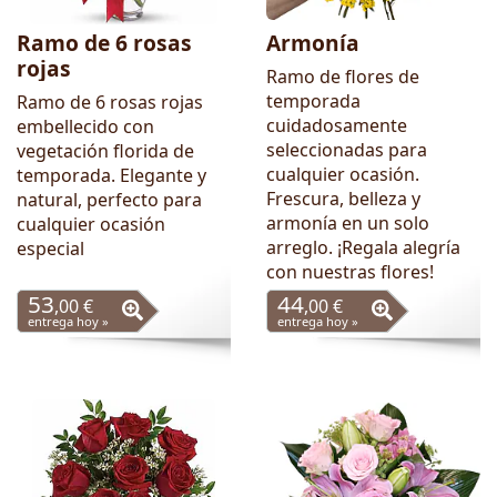
Ramo de 6 rosas
Armonía
rojas
Ramo de flores de
temporada
Ramo de 6 rosas rojas
cuidadosamente
embellecido con
seleccionadas para
vegetación florida de
cualquier ocasión.
temporada. Elegante y
Frescura, belleza y
natural, perfecto para
armonía en un solo
cualquier ocasión
arreglo. ¡Regala alegría
especial
con nuestras flores!
53
44
,00 €
,00 €
entrega hoy »
entrega hoy »