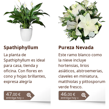
Spathiphyllum
Pureza Nevada
La planta de
Este ramo blanco como
Spathiphyllum es ideal
la nieve incluye
para casa, tienda y
hortensias, lirios
oficina. Con flores en
asiáticos, alstroemerias,
cono y hojas brillantes,
claveles en miniatura,
expresa alegría
matthiolas y pittosporum
verde fresco.
47
46
,00 €
,00 €
entrega hoy »
entrega hoy »