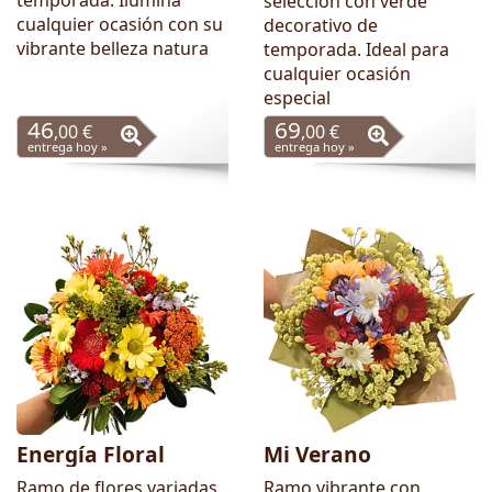
temporada. Ilumina
selección con verde
cualquier ocasión con su
decorativo de
vibrante belleza natura
temporada. Ideal para
cualquier ocasión
especial
46
69
,00 €
,00 €
entrega hoy »
entrega hoy »
Energía Floral
Mi Verano
Ramo de flores variadas
Ramo vibrante con