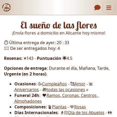
Inicio
Enlaces de encabezado
El sueño de las flores
Contacto
¡Envía flores a domicilio en Alicante hoy mismo!
Nosotros
⏱️ Última entrega de ayer: 20 : 33
Galería
🏃‍♂️ De ser entregados hoy: 4
Cómo Hacer un Pedido
Resenas: ⭐
143 -
Puntuación 🌟
4.5
Llámanos
Opciones de entrega
: Durante el día, Mañana, Tarde,
Urgente (en 2 horas)
.
Ocasiones
: 🥳
Cumpleaños
- 🥰
Amor
- 🎀
Aniversarios
- 🎁
todas las ocasiones
»
Funeral 24h
: 🖤
Ramos, Coronas, Centros ,
Almohadones
Composiciones
: 🪴
Plantas
- 🌹
Rosas
Días Internacionales
: 👴🏻
Día de los Abuelos
- 👭