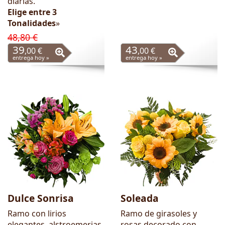
diarias.
Elige entre 3
Tonalidades
»
48,80 €
39
43
,00 €
,00 €
entrega hoy »
entrega hoy »
Dulce Sonrisa
Soleada
Ramo con lirios
Ramo de girasoles y
elegantes, alstroemerias
rosas decorado con