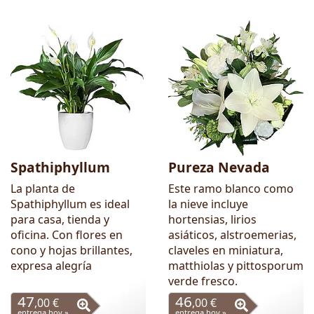
Spathiphyllum
Pureza Nevada
La planta de
Este ramo blanco como
Spathiphyllum es ideal
la nieve incluye
para casa, tienda y
hortensias, lirios
oficina. Con flores en
asiáticos, alstroemerias,
cono y hojas brillantes,
claveles en miniatura,
expresa alegría
matthiolas y pittosporum
verde fresco.
47
46
,00 €
,00 €
entrega hoy »
entrega hoy »