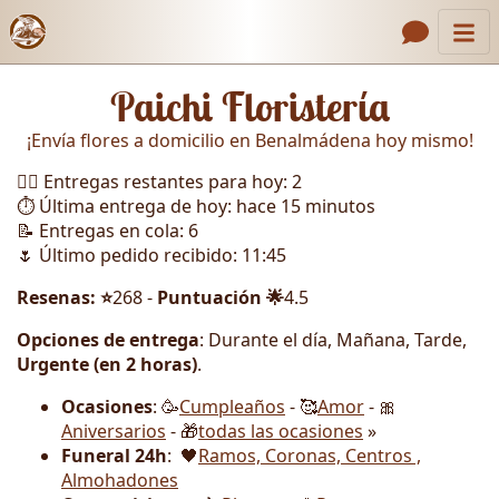
Inicio
Enlaces de encabezado
Paichi Floristería
Contacto
¡Envía flores a domicilio en Benalmádena hoy mismo!
Nosotros
🏃‍♂️ Entregas restantes para hoy: 2
Galería
⏱️ Última entrega de hoy: hace 15 minutos
📝 Entregas en cola: 6
Cómo Hacer un Pedido
🌷 Último pedido recibido: 11:45
Llámanos
Resenas: ⭐
268 -
Puntuación 🌟
4.5
Opciones de entrega
: Durante el día, Mañana, Tarde,
Urgente (en 2 horas)
.
Ocasiones
: 🥳
Cumpleaños
- 🥰
Amor
- 🎀
Aniversarios
- 🎁
todas las ocasiones
»
Funeral 24h
: 🖤
Ramos, Coronas, Centros ,
Almohadones