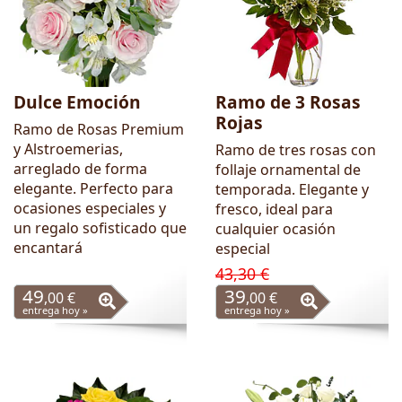
Dulce Emoción
Ramo de 3 Rosas
Rojas
Ramo de Rosas Premium
y Alstroemerias,
Ramo de tres rosas con
arreglado de forma
follaje ornamental de
elegante. Perfecto para
temporada. Elegante y
ocasiones especiales y
fresco, ideal para
un regalo sofisticado que
cualquier ocasión
encantará
especial
43,30 €
49
39
,00 €
,00 €
entrega hoy »
entrega hoy »