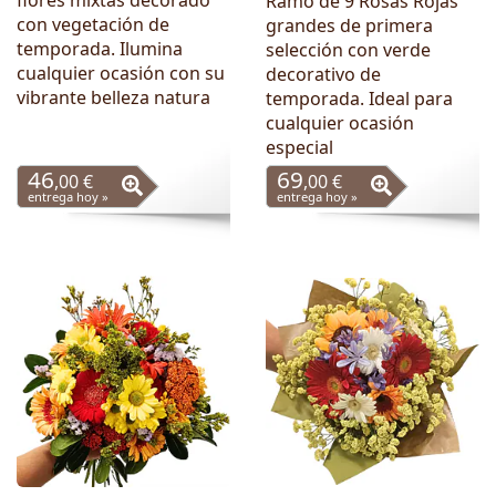
flores mixtas decorado
Ramo de 9 Rosas Rojas
con vegetación de
grandes de primera
temporada. Ilumina
selección con verde
cualquier ocasión con su
decorativo de
vibrante belleza natura
temporada. Ideal para
cualquier ocasión
especial
46
69
,00 €
,00 €
entrega hoy »
entrega hoy »