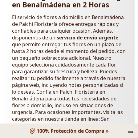
en Benalmádena en 2 Horas
El servicio de flores a domicilio en Benalmádena
de Paichi Floristería ofrece entregas rápidas y
confiables para cualquier ocasión. Además,
disponemos de un
servicio de envío urgente
que permite entregar tus flores en un plazo de
hasta 2 horas desde el momento del pedido, con
un pequeño sobrecoste adicional. Nuestro
equipo selecciona cuidadosamente cada flor
para garantizar su frescura y belleza. Puedes
realizar tu pedido fácilmente a través de nuestra
página web, incluyendo notas personalizadas si
lo deseas. Confía en Paichi Floristería en
Benalmádena para todas tus necesidades de
flores a domicilio, incluso en situaciones de
urgencia. Para ocasiones importantes, visita las
categorías en nuestra tienda en línea: San
Valentín, Día de la Madre, Día del Padre, Día
100% Protección de Compra »
Internacional de la Mujer,
Día de los Abuelos
,
Día