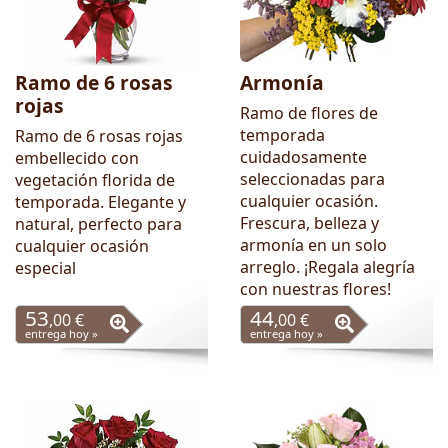
Ramo de 6 rosas
Armonía
rojas
Ramo de flores de
temporada
Ramo de 6 rosas rojas
cuidadosamente
embellecido con
seleccionadas para
vegetación florida de
cualquier ocasión.
temporada. Elegante y
Frescura, belleza y
natural, perfecto para
armonía en un solo
cualquier ocasión
arreglo. ¡Regala alegría
especial
con nuestras flores!
53
44
,00 €
,00 €
entrega hoy »
entrega hoy »