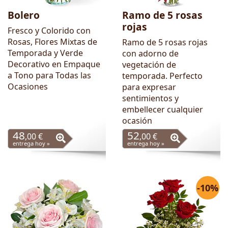
Bolero
Ramo de 5 rosas
rojas
Fresco y Colorido con
Rosas, Flores Mixtas de
Ramo de 5 rosas rojas
Temporada y Verde
con adorno de
Decorativo en Empaque
vegetación de
a Tono para Todas las
temporada. Perfecto
Ocasiones
para expresar
sentimientos y
embellecer cualquier
ocasión
48
52
,00 €
,00 €
entrega hoy »
entrega hoy »
-10%