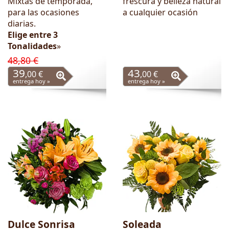
Mixtas de temporada,
frescura y belleza natural
para las ocasiones
a cualquier ocasión
diarias.
Elige entre 3
Tonalidades
»
48,80 €
39
43
,00 €
,00 €
entrega hoy »
entrega hoy »
Dulce Sonrisa
Soleada