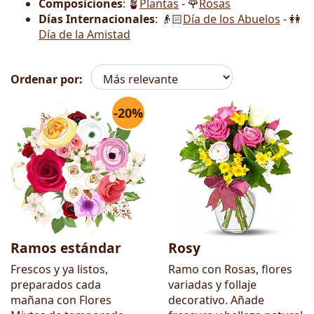
Composiciones
: 🪴
Plantas
- 🌹
Rosas
Días Internacionales
: 👴🏻
Día de los Abuelos
- 👭
Día de la Amistad
Ordenar por:
-20%
Flores
Ramos estándar
Rosy
Frescos y ya listos,
Ramo con Rosas, flores
preparados cada
variadas y follaje
mañana con Flores
decorativo. Añade