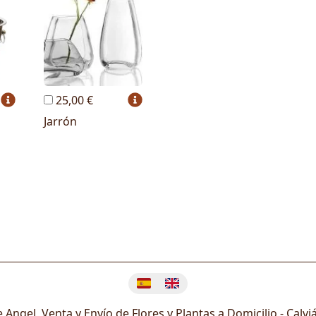
25,00 €
Jarrón
Cambiar idioma
e Angel, Venta y Envío de Flores y Plantas a Domicilio -
Calvi