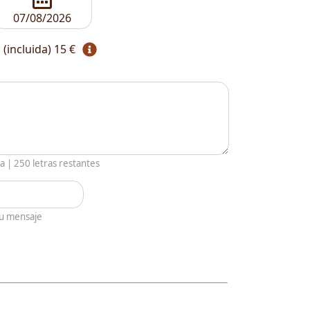
 (incluida)
15 €
ia |
250
letras restantes
tu mensaje