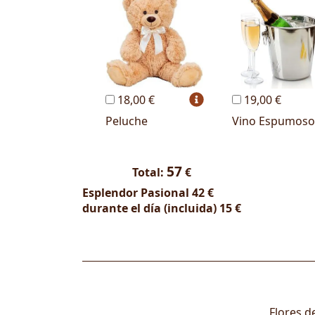
18,00 €
19,00 €
Peluche
Vino Espumoso
57
Total:
€
Esplendor Pasional
42 €
durante el día (incluida)
15 €
Flores d