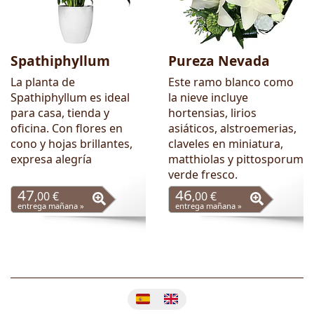
Spathiphyllum
Pureza Nevada
La planta de
Este ramo blanco como
Spathiphyllum es ideal
la nieve incluye
para casa, tienda y
hortensias, lirios
oficina. Con flores en
asiáticos, alstroemerias,
cono y hojas brillantes,
claveles en miniatura,
expresa alegría
matthiolas y pittosporum
verde fresco.
47
46
,00 €
,00 €
entrega mañana »
entrega mañana »