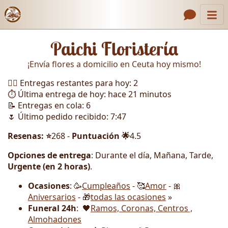
Inicio
Enlaces de encabezado
Paichi Floristería
Contacto
¡Envía flores a domicilio en Ceuta hoy mismo!
Nosotros
🏃‍♂️ Entregas restantes para hoy: 2
Galería
⏱️ Última entrega de hoy: hace 21 minutos
📝 Entregas en cola: 6
Cómo Hacer un Pedido
🌷 Último pedido recibido: 7:47
Llámanos
Resenas: ⭐
268 -
Puntuación 🌟
4.5
Opciones de entrega
: Durante el día, Mañana, Tarde,
Urgente (en 2 horas)
.
Ocasiones
: 🥳
Cumpleaños
- 🥰
Amor
- 🎀
Aniversarios
- 🎁
todas las ocasiones
»
Funeral 24h
: 🖤
Ramos, Coronas, Centros ,
Almohadones