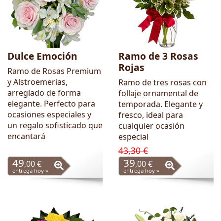
Dulce Emoción
Ramo de 3 Rosas
Rojas
Ramo de Rosas Premium
y Alstroemerias,
Ramo de tres rosas con
arreglado de forma
follaje ornamental de
elegante. Perfecto para
temporada. Elegante y
ocasiones especiales y
fresco, ideal para
un regalo sofisticado que
cualquier ocasión
encantará
especial
43,30 €
49
39
,00 €
,00 €
entrega hoy »
entrega hoy »