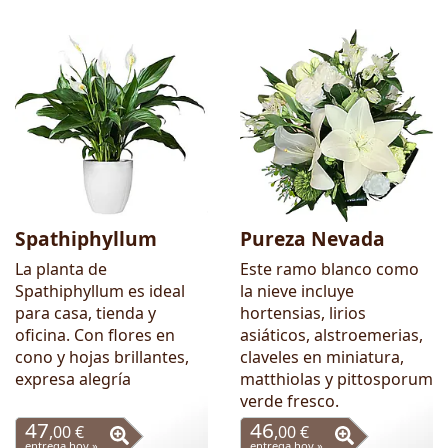
Spathiphyllum
Pureza Nevada
La planta de
Este ramo blanco como
Spathiphyllum es ideal
la nieve incluye
para casa, tienda y
hortensias, lirios
oficina. Con flores en
asiáticos, alstroemerias,
cono y hojas brillantes,
claveles en miniatura,
expresa alegría
matthiolas y pittosporum
verde fresco.
47
46
,00 €
,00 €
entrega hoy »
entrega hoy »