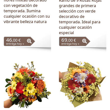
flores mixtas decorado
Ramo de 9 Rosas Rojas
con vegetación de
grandes de primera
temporada. Ilumina
selección con verde
cualquier ocasión con su
decorativo de
vibrante belleza natura
temporada. Ideal para
cualquier ocasión
especial
46
69
,00 €
,00 €
entrega hoy »
entrega hoy »