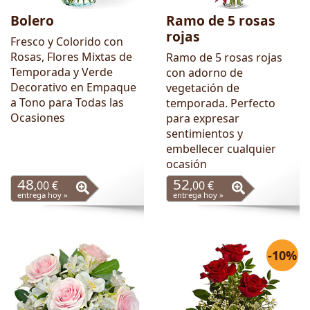
Bolero
Ramo de 5 rosas
rojas
Fresco y Colorido con
Rosas, Flores Mixtas de
Ramo de 5 rosas rojas
Temporada y Verde
con adorno de
Decorativo en Empaque
vegetación de
a Tono para Todas las
temporada. Perfecto
Ocasiones
para expresar
sentimientos y
embellecer cualquier
ocasión
48
52
,00 €
,00 €
entrega hoy »
entrega hoy »
-10%