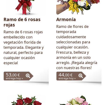
Ramo de 6 rosas
Armonía
rojas
Ramo de flores de
temporada
Ramo de 6 rosas rojas
cuidadosamente
embellecido con
seleccionadas para
vegetación florida de
cualquier ocasión.
temporada. Elegante y
Frescura, belleza y
natural, perfecto para
armonía en un solo
cualquier ocasión
arreglo. ¡Regala alegría
especial
con nuestras flores!
53
44
,00 €
,00 €
entrega hoy »
entrega hoy »