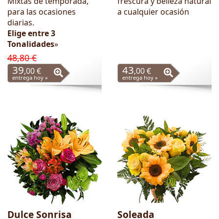
Mixtas de temporada,
frescura y belleza natural
para las ocasiones
a cualquier ocasión
diarias.
Elige entre 3
Tonalidades
»
48,80 €
39
43
,00 €
,00 €
entrega hoy »
entrega hoy »
Dulce Sonrisa
Soleada