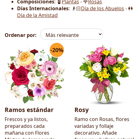
Composiciones
: 🪴
Plantas
- 🌹
Rosas
Días Internacionales
: 👴🏻
Día de los Abuelos
- 👭
Día de la Amistad
Ordenar por:
-20%
Flores
Ramos estándar
Rosy
Frescos y ya listos,
Ramo con Rosas, flores
preparados cada
variadas y follaje
mañana con Flores
decorativo. Añade