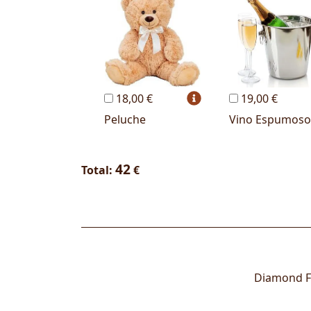
18,00 €
19,00 €
Peluche
Vino Espumoso
42
Total:
€
Diamond Fl