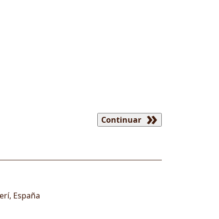
Continuar
erí
,
España