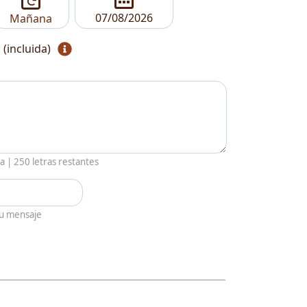
Mañana
 (incluida)
ia |
250
letras restantes
tu mensaje