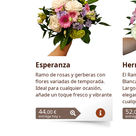
Esperanza
Her
Ramo de rosas y gerberas con
El Ra
flores variadas de temporada.
Blanca
Ideal para cualquier ocasión,
Largo
añade un toque fresco y vibrante
elegan
cualq
44
52
,00 €
,
entrega hoy »
entreg