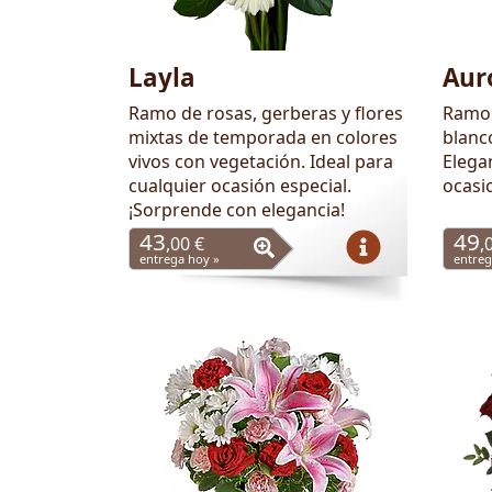
Layla
Aur
Ramo de rosas, gerberas y flores
Ramo 
mixtas de temporada en colores
blanc
vivos con vegetación. Ideal para
Elegan
cualquier ocasión especial.
ocasi
¡Sorprende con elegancia!
43
49
,00 €
,
entrega hoy »
entreg