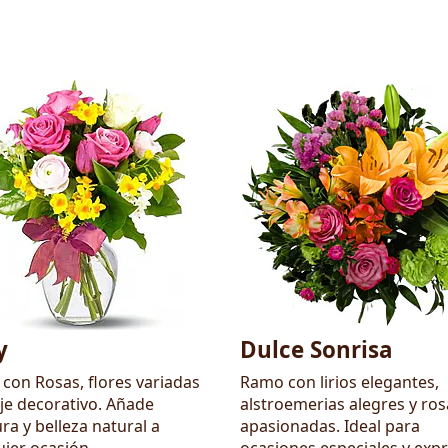
y
Dulce Sonrisa
con Rosas, flores variadas
Ramo con lirios elegantes,
aje decorativo. Añade
alstroemerias alegres y ros
ra y belleza natural a
apasionadas. Ideal para
uier ocasión
ocasiones especiales y exp