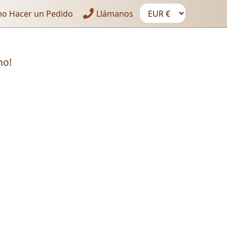
o Hacer un Pedido
Llámanos
mo!