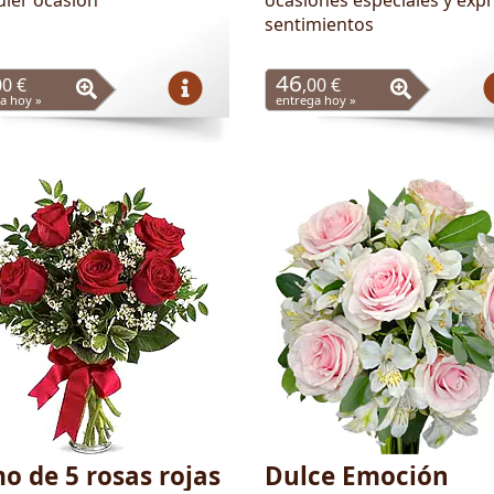
sentimientos
46
00 €
,00 €
a hoy »
entrega hoy »
o de 5 rosas rojas
Dulce Emoción