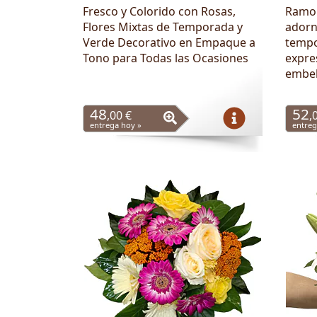
Fresco y Colorido con Rosas,
Ramo 
Flores Mixtas de Temporada y
adorn
Verde Decorativo en Empaque a
tempo
Tono para Todas las Ocasiones
expre
embel
48
52
,00 €
,
entrega hoy »
entreg