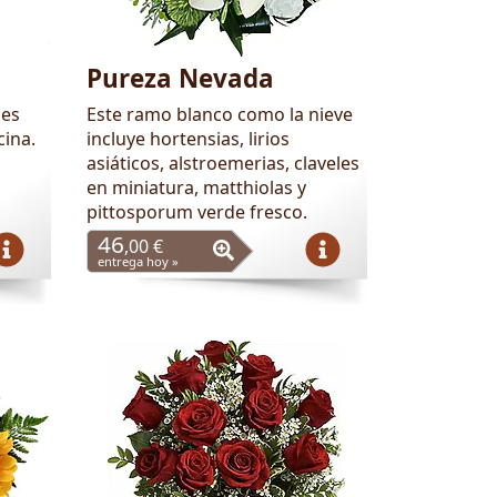
Pureza Nevada
 es
Este ramo blanco como la nieve
cina.
incluye hortensias, lirios
asiáticos, alstroemerias, claveles
en miniatura, matthiolas y
pittosporum verde fresco.
46
,00 €
entrega hoy »