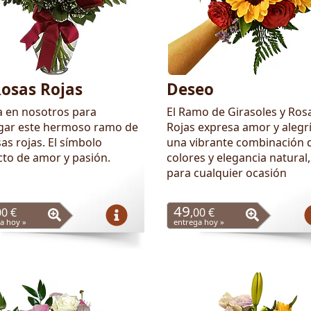
Rosas Rojas
Deseo
a en nosotros para
El Ramo de Girasoles y Ros
gar este hermoso ramo de
Rojas expresa amor y alegr
as rojas. El símbolo
una vibrante combinación 
cto de amor y pasión.
colores y elegancia natural,
para cualquier ocasión
49
00 €
,00 €
a hoy »
entrega hoy »