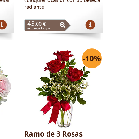
radiante
43
,00 €
entrega hoy »
-10%
Ramo de 3 Rosas