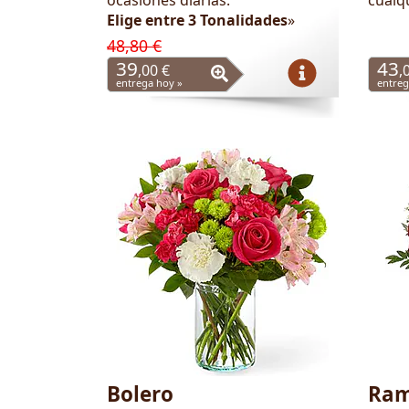
Elige entre 3 Tonalidades
»
48,80 €
39
43
,00 €
,
entrega hoy »
entreg
Bolero
Ram