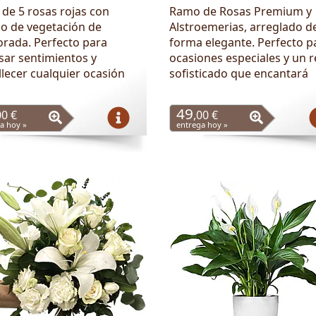
de 5 rosas rojas con
Ramo de Rosas Premium y
o de vegetación de
Alstroemerias, arreglado d
rada. Perfecto para
forma elegante. Perfecto p
sar sentimientos y
ocasiones especiales y un 
lecer cualquier ocasión
sofisticado que encantará
49
00 €
,00 €
a hoy »
entrega hoy »