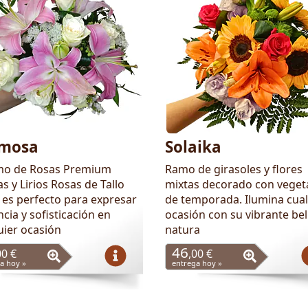
mosa
Solaika
mo de Rosas Premium
Ramo de girasoles y flores
s y Lirios Rosas de Tallo
mixtas decorado con veget
 es perfecto para expresar
de temporada. Ilumina cual
cia y sofisticación en
ocasión con su vibrante bel
uier ocasión
natura
46
00 €
,00 €
a hoy »
entrega hoy »