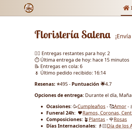
Enl
I
Floristería Salena
¡Envía
🏃‍♂️ Entregas restantes para hoy: 2
⏱️ Última entrega de hoy: hace 15 minutos
📝 Entregas en cola: 6
🌷 Último pedido recibido: 16:14
Resenas: ⭐
495 -
Puntuación 🌟
4.7
Opciones de entrega
: Durante el día, Mañ
Ocasiones
: 🥳
Cumpleaños
- 🥰
Amor
- 
Funeral 24h
: 🖤
Ramos, Coronas, Cent
Composiciones
: 🪴
Plantas
- 🌹
Rosas
Días Internacionales
: 👴🏻
Día de los 