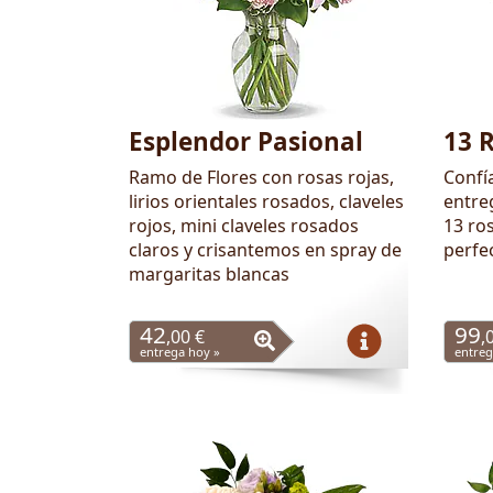
Esplendor Pasional
13 
Ramo de Flores con rosas rojas,
Confí
lirios orientales rosados, claveles
entre
rojos, mini claveles rosados
13 ros
claros y crisantemos en spray de
perfe
margaritas blancas
42
99
,00 €
,
entrega hoy »
entreg