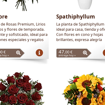
ore
Spathiphyllum
de Rosas Premium, Lirios
La planta de Spathiphyllum
os y flores de temporada.
ideal para casa, tienda y ofi
te y sofisticado, ideal para
Con flores en cono y hojas
ones especiales y regalos
brillantes, expresa alegría
47
00 €
,00 €
a hoy »
entrega hoy »