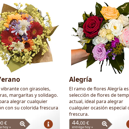
Verano
Alegría
vibrante con girasoles,
El ramo de flores Alegría e
ras, margaritas y solidago.
selección de flores de tem
para alegrar cualquier
actual, ideal para alegrar
ón con su colorida frescura
cualquier ocasión especial 
frescura.
44
00 €
,00 €
a hoy »
entrega hoy »