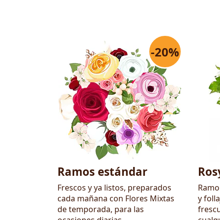
-20%
Flores
Ramos estándar
Ros
Frescos y ya listos, preparados
Ramo 
cada mañana con Flores Mixtas
y foll
de temporada, para las
frescu
ocasiones diarias.
cualq