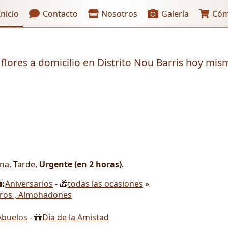
aces de encabezado
nicio
Contacto
Nosotros
Galería
Cóm
 flores a domicilio en Distrito Nou Barris hoy mis
ana, Tarde,
Urgente (en 2 horas)
.
🎀
Aniversarios
- 🎁
todas las ocasiones
»
ros , Almohadones
Abuelos
- 👭
Día de la Amistad