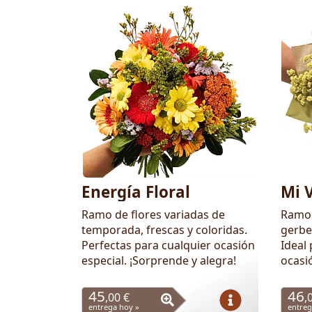
Energía Floral
Mi 
Ramo de flores variadas de
Ramo 
temporada, frescas y coloridas.
gerbe
Perfectas para cualquier ocasión
Ideal 
especial. ¡Sorprende y alegra!
ocasi
45
46
,00 €
,
entrega hoy »
entreg