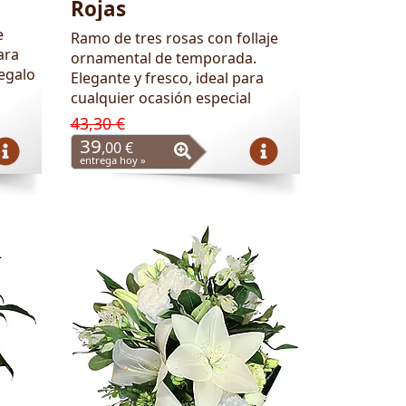
Rojas
e
Ramo de tres rosas con follaje
ara
ornamental de temporada.
regalo
Elegante y fresco, ideal para
cualquier ocasión especial
43,30 €
39
,00 €
entrega hoy »