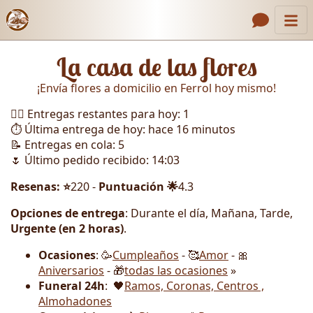
Inicio
Enlaces de encabezado
La casa de las flores
Contacto
¡Envía flores a domicilio en Ferrol hoy mismo!
Nosotros
🏃‍♂️ Entregas restantes para hoy: 1
Galería
⏱️ Última entrega de hoy: hace 16 minutos
📝 Entregas en cola: 5
Cómo Hacer un Pedido
🌷 Último pedido recibido: 14:03
Llámanos
Resenas: ⭐
220 -
Puntuación 🌟
4.3
Opciones de entrega
: Durante el día, Mañana, Tarde,
Urgente (en 2 horas)
.
Ocasiones
: 🥳
Cumpleaños
- 🥰
Amor
- 🎀
Aniversarios
- 🎁
todas las ocasiones
»
Funeral 24h
: 🖤
Ramos, Coronas, Centros ,
Almohadones