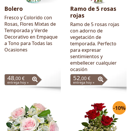
Bolero
Ramo de 5 rosas
rojas
Fresco y Colorido con
Rosas, Flores Mixtas de
Ramo de 5 rosas rojas
Temporada y Verde
con adorno de
Decorativo en Empaque
vegetación de
a Tono para Todas las
temporada. Perfecto
Ocasiones
para expresar
sentimientos y
embellecer cualquier
ocasión
48
52
,00 €
,00 €
entrega hoy »
entrega hoy »
-10%