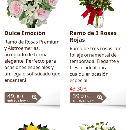
Dulce Emoción
Ramo de 3 Rosas
Rojas
Ramo de Rosas Premium
y Alstroemerias,
Ramo de tres rosas con
arreglado de forma
follaje ornamental de
elegante. Perfecto para
temporada. Elegante y
ocasiones especiales y
fresco, ideal para
un regalo sofisticado que
cualquier ocasión
encantará
especial
43,30 €
49
39
,00 €
,00 €
entrega hoy »
entrega hoy »