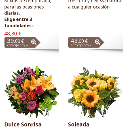
Mixtas de temporada,
frescura y belleza natural
para las ocasiones
a cualquier ocasión
diarias.
Elige entre 3
Tonalidades
»
48,80 €
39
43
,00 €
,00 €
entrega hoy »
entrega hoy »
Dulce Sonrisa
Soleada