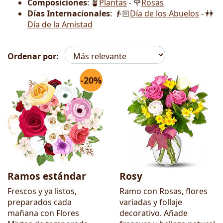
Composiciones
: 🪴
Plantas
- 🌹
Rosas
Días Internacionales
: 👴🏻
Día de los Abuelos
- 👭
Día de la Amistad
Ordenar por:
-20%
Flores
Ramos estándar
Rosy
Frescos y ya listos,
Ramo con Rosas, flores
preparados cada
variadas y follaje
mañana con Flores
decorativo. Añade