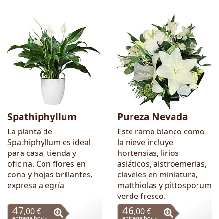
Spathiphyllum
Pureza Nevada
La planta de
Este ramo blanco como
Spathiphyllum es ideal
la nieve incluye
para casa, tienda y
hortensias, lirios
oficina. Con flores en
asiáticos, alstroemerias,
cono y hojas brillantes,
claveles en miniatura,
expresa alegría
matthiolas y pittosporum
verde fresco.
47
46
,00 €
,00 €
entrega hoy »
entrega hoy »