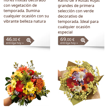
flores mixtas decorado
Ramo de 9 Rosas Rojas
con vegetación de
grandes de primera
temporada. Ilumina
selección con verde
cualquier ocasión con su
decorativo de
vibrante belleza natura
temporada. Ideal para
cualquier ocasión
especial
46
69
,00 €
,00 €
entrega hoy »
entrega hoy »