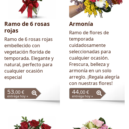
Ramo de 6 rosas
Armonía
rojas
Ramo de flores de
temporada
Ramo de 6 rosas rojas
cuidadosamente
embellecido con
seleccionadas para
vegetación florida de
cualquier ocasión.
temporada. Elegante y
Frescura, belleza y
natural, perfecto para
armonía en un solo
cualquier ocasión
arreglo. ¡Regala alegría
especial
con nuestras flores!
53
44
,00 €
,00 €
entrega hoy »
entrega hoy »