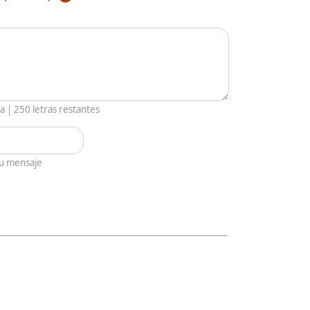
ia |
250
letras restantes
tu mensaje