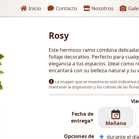
Enlaces de encabezado
Inicio
Contacto
Nosotros
Gale
Rosy
 pago
Este hermoso ramo combina delicadas 
follaje decorativo. Perfecto para cual
elegancia a tus espacios. Ideal como r
encantará con su belleza natural y su 
La imagen que se muestra es solo indicativa 
mantener la disposición y los colores de las flor
Vie
Fecha de
entrega*
Mañana
Opciones de
durante el día