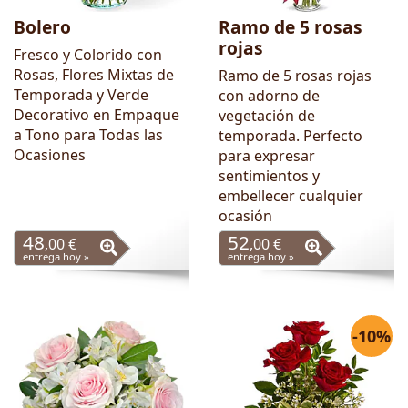
Bolero
Ramo de 5 rosas
rojas
Fresco y Colorido con
Rosas, Flores Mixtas de
Ramo de 5 rosas rojas
Temporada y Verde
con adorno de
Decorativo en Empaque
vegetación de
a Tono para Todas las
temporada. Perfecto
Ocasiones
para expresar
sentimientos y
embellecer cualquier
ocasión
48
52
,00 €
,00 €
entrega hoy »
entrega hoy »
-10%