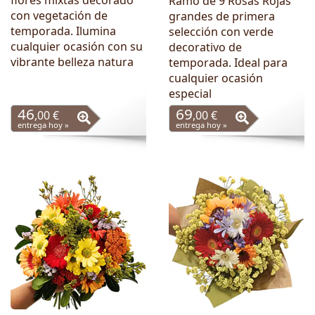
flores mixtas decorado
Ramo de 9 Rosas Rojas
con vegetación de
grandes de primera
temporada. Ilumina
selección con verde
cualquier ocasión con su
decorativo de
vibrante belleza natura
temporada. Ideal para
cualquier ocasión
especial
46
69
,00 €
,00 €
entrega hoy »
entrega hoy »