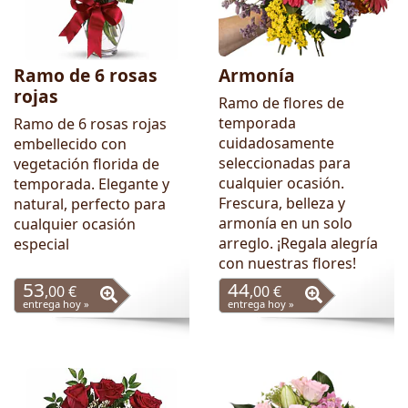
Ramo de 6 rosas
Armonía
rojas
Ramo de flores de
temporada
Ramo de 6 rosas rojas
cuidadosamente
embellecido con
seleccionadas para
vegetación florida de
cualquier ocasión.
temporada. Elegante y
Frescura, belleza y
natural, perfecto para
armonía en un solo
cualquier ocasión
arreglo. ¡Regala alegría
especial
con nuestras flores!
53
44
,00 €
,00 €
entrega hoy »
entrega hoy »