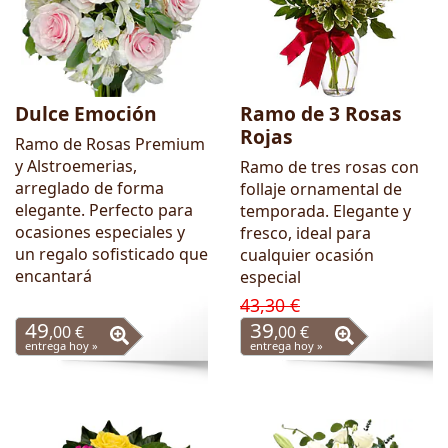
Dulce Emoción
Ramo de 3 Rosas
Rojas
Ramo de Rosas Premium
y Alstroemerias,
Ramo de tres rosas con
arreglado de forma
follaje ornamental de
elegante. Perfecto para
temporada. Elegante y
ocasiones especiales y
fresco, ideal para
un regalo sofisticado que
cualquier ocasión
encantará
especial
43,30 €
49
39
,00 €
,00 €
entrega hoy »
entrega hoy »