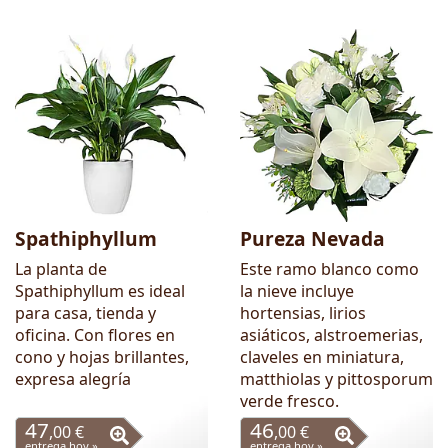
Spathiphyllum
Pureza Nevada
La planta de
Este ramo blanco como
Spathiphyllum es ideal
la nieve incluye
para casa, tienda y
hortensias, lirios
oficina. Con flores en
asiáticos, alstroemerias,
cono y hojas brillantes,
claveles en miniatura,
expresa alegría
matthiolas y pittosporum
verde fresco.
47
46
,00 €
,00 €
entrega hoy »
entrega hoy »