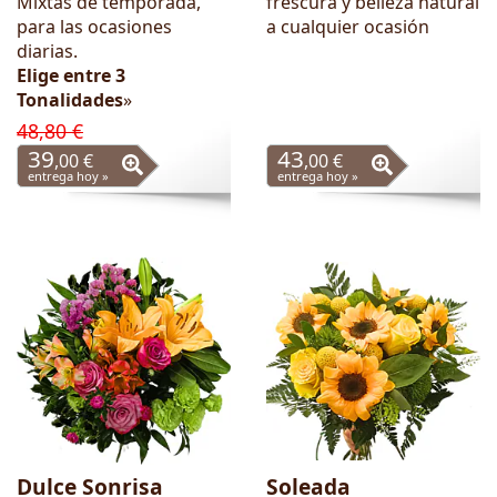
Mixtas de temporada,
frescura y belleza natural
para las ocasiones
a cualquier ocasión
diarias.
Elige entre 3
Tonalidades
»
48,80 €
39
43
,00 €
,00 €
entrega hoy »
entrega hoy »
Dulce Sonrisa
Soleada