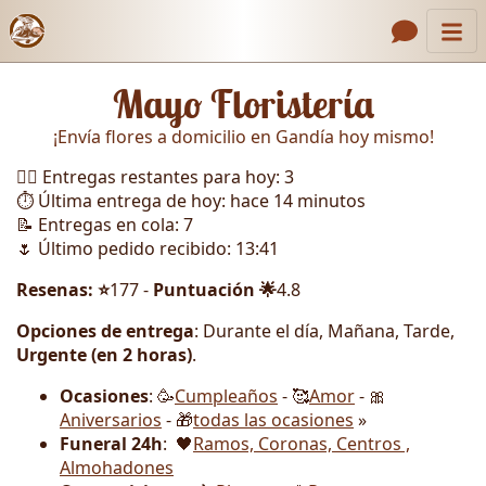
Inicio
Enlaces de encabezado
Mayo Floristería
Contacto
¡Envía flores a domicilio en Gandía hoy mismo!
Nosotros
🏃‍♂️ Entregas restantes para hoy: 3
Galería
⏱️ Última entrega de hoy: hace 14 minutos
📝 Entregas en cola: 7
Cómo Hacer un Pedido
🌷 Último pedido recibido: 13:41
Llámanos
Resenas: ⭐
177 -
Puntuación 🌟
4.8
Opciones de entrega
: Durante el día, Mañana, Tarde,
Urgente (en 2 horas)
.
Ocasiones
: 🥳
Cumpleaños
- 🥰
Amor
- 🎀
Aniversarios
- 🎁
todas las ocasiones
»
Funeral 24h
: 🖤
Ramos, Coronas, Centros ,
Almohadones