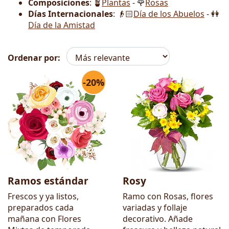
Composiciones
: 🪴
Plantas
- 🌹
Rosas
Días Internacionales
: 👴🏻
Día de los Abuelos
- 👭
Día de la Amistad
Ordenar por:
-20%
Flores
Ramos estándar
Rosy
Frescos y ya listos,
Ramo con Rosas, flores
preparados cada
variadas y follaje
mañana con Flores
decorativo. Añade