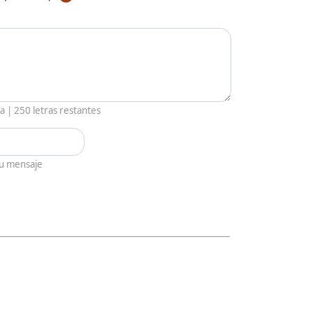
ia |
250
letras restantes
tu mensaje