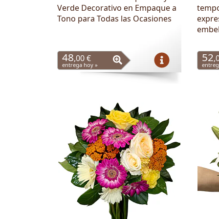
Verde Decorativo en Empaque a
tempo
Tono para Todas las Ocasiones
expre
embel
48
52
,00 €
,
entrega hoy »
entreg