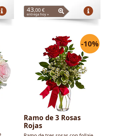
43
,00 €
entrega hoy »
-10%
Ramo de 3 Rosas
Rojas
e
Ramo de tres rosas con follaje