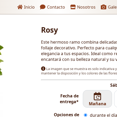
Enlaces de encabezado
Inicio
Contacto
Nosotros
Gale
Rosy
 pago
Este hermoso ramo combina delicadas 
follaje decorativo. Perfecto para cual
elegancia a tus espacios. Ideal como r
encantará con su belleza natural y su 
La imagen que se muestra es solo indicativa 
mantener la disposición y los colores de las flor
Sáb
Fecha de
entrega*
Mañana
Opciones de
durante el día