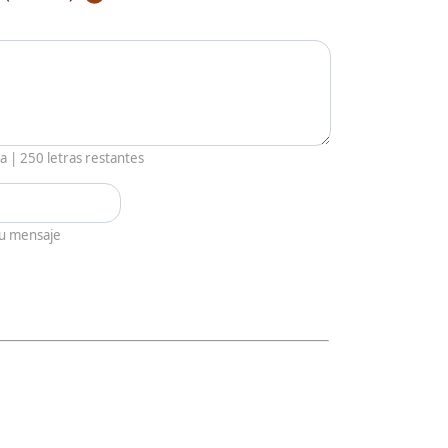
ia |
250
letras restantes
tu mensaje