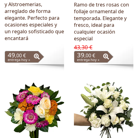
y Alstroemerias,
Ramo de tres rosas con
arreglado de forma
follaje ornamental de
elegante. Perfecto para
temporada. Elegante y
ocasiones especiales y
fresco, ideal para
un regalo sofisticado que
cualquier ocasión
encantará
especial
43,30 €
49
39
,00 €
,00 €
entrega hoy »
entrega hoy »