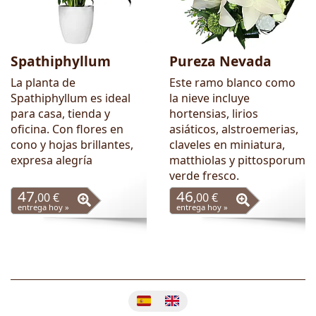
Spathiphyllum
Pureza Nevada
La planta de
Este ramo blanco como
Spathiphyllum es ideal
la nieve incluye
para casa, tienda y
hortensias, lirios
oficina. Con flores en
asiáticos, alstroemerias,
cono y hojas brillantes,
claveles en miniatura,
expresa alegría
matthiolas y pittosporum
verde fresco.
47
46
,00 €
,00 €
entrega hoy »
entrega hoy »