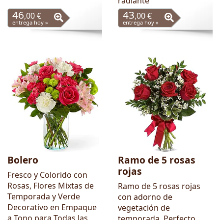
radiante
46
43
,00 €
,00 €
entrega hoy »
entrega hoy »
Bolero
Ramo de 5 rosas
rojas
Fresco y Colorido con
Rosas, Flores Mixtas de
Ramo de 5 rosas rojas
Temporada y Verde
con adorno de
Decorativo en Empaque
vegetación de
a Tono para Todas las
temporada. Perfecto