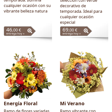
temporada. Ilumina
selección con verde
cualquier ocasión con su
decorativo de
vibrante belleza natura
temporada. Ideal para
cualquier ocasión
especial
46
69
,00 €
,00 €
entrega hoy »
entrega hoy »
Energía Floral
Mi Verano
Ramo de flores variadas
Ramo vibrante con