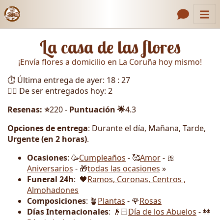
Inicio
Enlaces de encabezado
La casa de las flores
Contacto
¡Envía flores a domicilio en La Coruña hoy mismo!
Nosotros
⏱️ Última entrega de ayer: 18 : 27
Galería
🏃‍♂️ De ser entregados hoy: 2
Cómo Hacer un Pedido
Resenas: ⭐
220 -
Puntuación 🌟
4.3
Llámanos
Opciones de entrega
: Durante el día, Mañana, Tarde,
Urgente (en 2 horas)
.
Ocasiones
: 🥳
Cumpleaños
- 🥰
Amor
- 🎀
Aniversarios
- 🎁
todas las ocasiones
»
Funeral 24h
: 🖤
Ramos, Coronas, Centros ,
Almohadones
Composiciones
: 🪴
Plantas
- 🌹
Rosas
Días Internacionales
: 👴🏻
Día de los Abuelos
- 👭