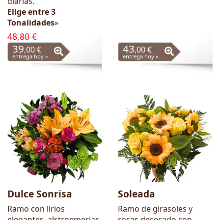
diarias.
Elige entre 3
Tonalidades
»
48,80 €
39
43
,00 €
,00 €
entrega hoy »
entrega hoy »
Dulce Sonrisa
Soleada
Ramo con lirios
Ramo de girasoles y
elegantes, alstroemerias
rosas decorado con