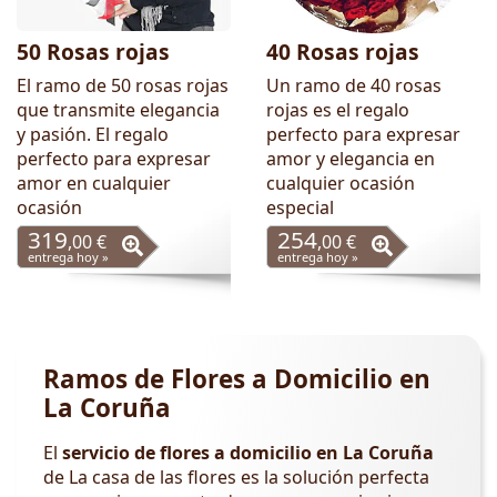
50 Rosas rojas
40 Rosas rojas
El ramo de 50 rosas rojas
Un ramo de 40 rosas
que transmite elegancia
rojas es el regalo
y pasión. El regalo
perfecto para expresar
perfecto para expresar
amor y elegancia en
amor en cualquier
cualquier ocasión
ocasión
especial
319
254
,00 €
,00 €
entrega hoy »
entrega hoy »
Ramos de Flores a Domicilio en
La Coruña
El
servicio de flores a domicilio en La Coruña
de La casa de las flores es la solución perfecta