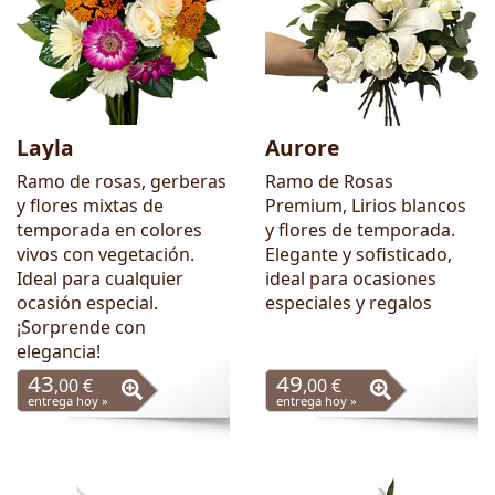
Layla
Aurore
Ramo de rosas, gerberas
Ramo de Rosas
y flores mixtas de
Premium, Lirios blancos
temporada en colores
y flores de temporada.
vivos con vegetación.
Elegante y sofisticado,
Ideal para cualquier
ideal para ocasiones
ocasión especial.
especiales y regalos
¡Sorprende con
elegancia!
43
49
,00 €
,00 €
entrega hoy »
entrega hoy »