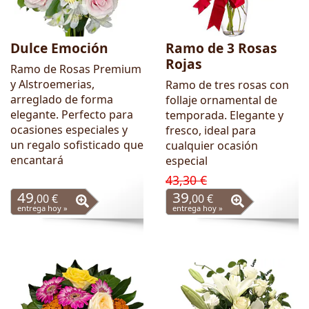
Dulce Emoción
Ramo de 3 Rosas
Rojas
Ramo de Rosas Premium
y Alstroemerias,
Ramo de tres rosas con
arreglado de forma
follaje ornamental de
elegante. Perfecto para
temporada. Elegante y
ocasiones especiales y
fresco, ideal para
un regalo sofisticado que
cualquier ocasión
encantará
especial
43,30 €
49
39
,00 €
,00 €
entrega hoy »
entrega hoy »