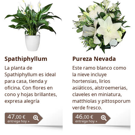
Spathiphyllum
Pureza Nevada
La planta de
Este ramo blanco como
Spathiphyllum es ideal
la nieve incluye
para casa, tienda y
hortensias, lirios
oficina. Con flores en
asiáticos, alstroemerias,
cono y hojas brillantes,
claveles en miniatura,
expresa alegría
matthiolas y pittosporum
verde fresco.
47
46
,00 €
,00 €
entrega hoy »
entrega hoy »