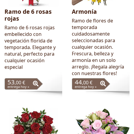
Ramo de 6 rosas
Armonía
rojas
Ramo de flores de
temporada
Ramo de 6 rosas rojas
cuidadosamente
embellecido con
seleccionadas para
vegetación florida de
cualquier ocasión.
temporada. Elegante y
Frescura, belleza y
natural, perfecto para
armonía en un solo
cualquier ocasión
arreglo. ¡Regala alegría
especial
con nuestras flores!
53
44
,00 €
,00 €
entrega hoy »
entrega hoy »