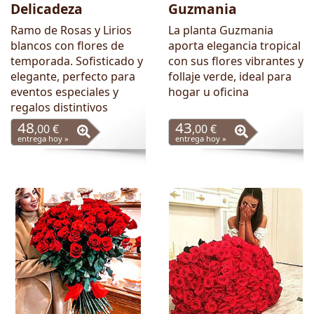
Delicadeza
Guzmania
Ramo de Rosas y Lirios
La planta Guzmania
blancos con flores de
aporta elegancia tropical
temporada. Sofisticado y
con sus flores vibrantes y
elegante, perfecto para
follaje verde, ideal para
eventos especiales y
hogar u oficina
regalos distintivos
48
43
,00 €
,00 €
entrega hoy »
entrega hoy »