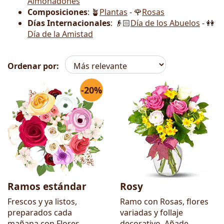
Almohadones
Composiciones
: 🪴
Plantas
- 🌹
Rosas
Días Internacionales
: 👴🏻
Día de los Abuelos
- 👭
Día de la Amistad
Ordenar por:
-20%
Flores
Ramos estándar
Rosy
Frescos y ya listos,
Ramo con Rosas, flores
preparados cada
variadas y follaje
mañana con Flores
decorativo. Añade