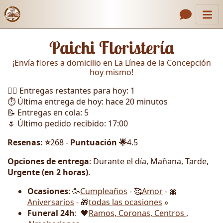
Inicio
Enlaces de encabezado
Paichi Floristería
Contacto
¡Envía flores a domicilio en La Línea de la Concepción
Nosotros
hoy mismo!
🏃‍♂️ Entregas restantes para hoy: 1
Galería
⏱️ Última entrega de hoy: hace 20 minutos
Cómo Hacer un Pedido
📝 Entregas en cola: 5
🌷 Último pedido recibido: 17:00
Llámanos
Resenas: ⭐
268 -
Puntuación 🌟
4.5
Opciones de entrega
: Durante el día, Mañana, Tarde,
Urgente (en 2 horas)
.
Ocasiones
: 🥳
Cumpleaños
- 🥰
Amor
- 🎀
Aniversarios
- 🎁
todas las ocasiones
»
Funeral 24h
: 🖤
Ramos, Coronas, Centros ,