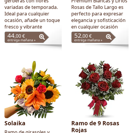
gerberas con flores
Premium Blancas y Lirios
variadas de temporada.
Rosas de Tallo Largo es
Ideal para cualquier
perfecto para expresar
ocasión, añade un toque
elegancia y sofisticación
fresco y vibrante
en cualquier ocasión
44
52
,00 €
,00 €
entrega mañana »
entrega mañana »
Solaika
Ramo de 9 Rosas
Rojas
Ramo de girasoles y