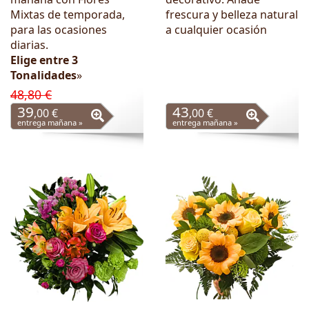
Mixtas de temporada,
frescura y belleza natural
para las ocasiones
a cualquier ocasión
diarias.
Elige entre 3
Tonalidades
»
48,80 €
39
43
,00 €
,00 €
entrega mañana »
entrega mañana »