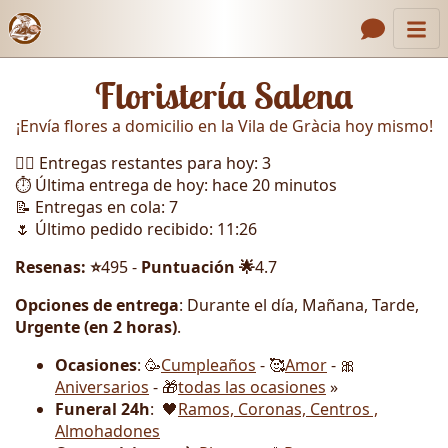
Inicio
Enlaces de encabezado
Floristería Salena
Contacto
¡Envía flores a domicilio en la Vila de Gràcia hoy mismo!
Nosotros
🏃‍♂️ Entregas restantes para hoy: 3
Galería
⏱️ Última entrega de hoy: hace 20 minutos
📝 Entregas en cola: 7
Cómo Hacer un Pedido
🌷 Último pedido recibido: 11:26
Llámanos
Resenas: ⭐
495 -
Puntuación 🌟
4.7
Opciones de entrega
: Durante el día, Mañana, Tarde,
Urgente (en 2 horas)
.
Ocasiones
: 🥳
Cumpleaños
- 🥰
Amor
- 🎀
Aniversarios
- 🎁
todas las ocasiones
»
Funeral 24h
: 🖤
Ramos, Coronas, Centros ,
Almohadones