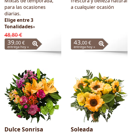
Mixtas de temporada,
frescura y belleza natural
para las ocasiones
a cualquier ocasión
diarias.
Elige entre 3
Tonalidades
»
48,80 €
39
43
,00 €
,00 €
entrega hoy »
entrega hoy »
Dulce Sonrisa
Soleada