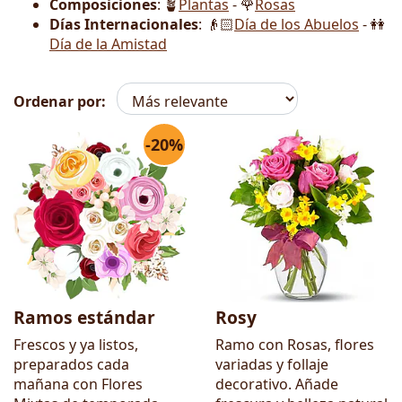
Composiciones
: 🪴
Plantas
- 🌹
Rosas
Días Internacionales
: 👴🏻
Día de los Abuelos
- 👭
Día de la Amistad
Ordenar por:
-20%
Flores
Ramos estándar
Rosy
Frescos y ya listos,
Ramo con Rosas, flores
preparados cada
variadas y follaje
mañana con Flores
decorativo. Añade