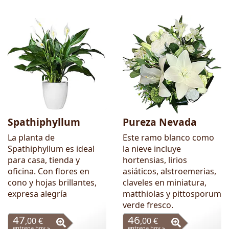
Spathiphyllum
Pureza Nevada
La planta de
Este ramo blanco como
Spathiphyllum es ideal
la nieve incluye
para casa, tienda y
hortensias, lirios
oficina. Con flores en
asiáticos, alstroemerias,
cono y hojas brillantes,
claveles en miniatura,
expresa alegría
matthiolas y pittosporum
verde fresco.
47
46
,00 €
,00 €
entrega hoy »
entrega hoy »