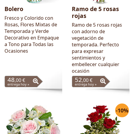
Bolero
Ramo de 5 rosas
rojas
Fresco y Colorido con
Rosas, Flores Mixtas de
Ramo de 5 rosas rojas
Temporada y Verde
con adorno de
Decorativo en Empaque
vegetación de
a Tono para Todas las
temporada. Perfecto
Ocasiones
para expresar
sentimientos y
embellecer cualquier
ocasión
48
52
,00 €
,00 €
entrega hoy »
entrega hoy »
-10%