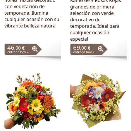
flores mixtas decorado
Ramo de 9 Rosas Rojas
con vegetación de
grandes de primera
temporada. Ilumina
selección con verde
cualquier ocasión con su
decorativo de
vibrante belleza natura
temporada. Ideal para
cualquier ocasión
especial
46
69
,00 €
,00 €
entrega hoy »
entrega hoy »