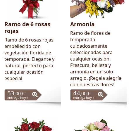
Ramo de 6 rosas
Armonía
rojas
Ramo de flores de
temporada
Ramo de 6 rosas rojas
cuidadosamente
embellecido con
seleccionadas para
vegetación florida de
cualquier ocasión.
temporada. Elegante y
Frescura, belleza y
natural, perfecto para
armonía en un solo
cualquier ocasión
arreglo. ¡Regala alegría
especial
con nuestras flores!
53
44
,00 €
,00 €
entrega hoy »
entrega hoy »