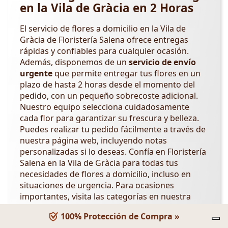
en la Vila de Gràcia en 2 Horas
El servicio de flores a domicilio en la Vila de
Gràcia de Floristería Salena ofrece entregas
rápidas y confiables para cualquier ocasión.
Además, disponemos de un
servicio de envío
urgente
que permite entregar tus flores en un
plazo de hasta 2 horas desde el momento del
pedido, con un pequeño sobrecoste adicional.
Nuestro equipo selecciona cuidadosamente
cada flor para garantizar su frescura y belleza.
Puedes realizar tu pedido fácilmente a través de
nuestra página web, incluyendo notas
personalizadas si lo deseas. Confía en Floristería
Salena en la Vila de Gràcia para todas tus
necesidades de flores a domicilio, incluso en
situaciones de urgencia. Para ocasiones
importantes, visita las categorías en nuestra
tienda en línea: San Valentín, Día de la Madre,
100% Protección de Compra »
Día del Padre, Día Internacional de la Mujer,
Día