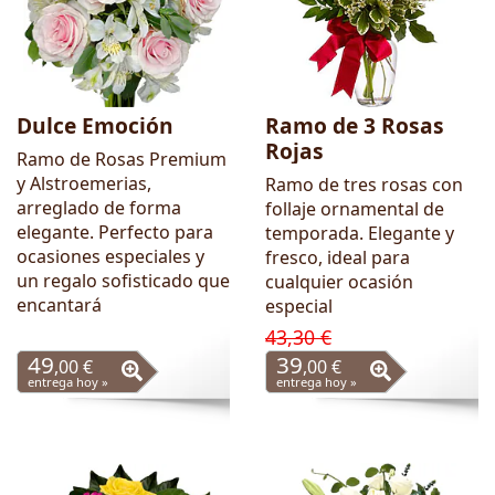
Dulce Emoción
Ramo de 3 Rosas
Rojas
Ramo de Rosas Premium
y Alstroemerias,
Ramo de tres rosas con
arreglado de forma
follaje ornamental de
elegante. Perfecto para
temporada. Elegante y
ocasiones especiales y
fresco, ideal para
un regalo sofisticado que
cualquier ocasión
encantará
especial
43,30 €
49
39
,00 €
,00 €
entrega hoy »
entrega hoy »