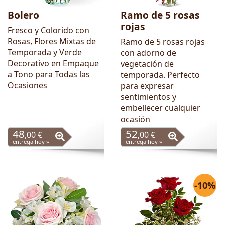
Bolero
Ramo de 5 rosas
rojas
Fresco y Colorido con
Rosas, Flores Mixtas de
Ramo de 5 rosas rojas
Temporada y Verde
con adorno de
Decorativo en Empaque
vegetación de
a Tono para Todas las
temporada. Perfecto
Ocasiones
para expresar
sentimientos y
embellecer cualquier
ocasión
48
52
,00 €
,00 €
entrega hoy »
entrega hoy »
-10%