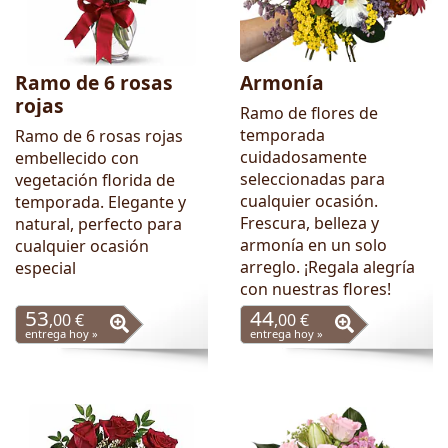
Ramo de 6 rosas
Armonía
rojas
Ramo de flores de
temporada
Ramo de 6 rosas rojas
cuidadosamente
embellecido con
seleccionadas para
vegetación florida de
cualquier ocasión.
temporada. Elegante y
Frescura, belleza y
natural, perfecto para
armonía en un solo
cualquier ocasión
arreglo. ¡Regala alegría
especial
con nuestras flores!
53
44
,00 €
,00 €
entrega hoy »
entrega hoy »