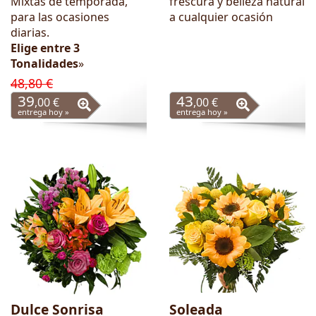
Mixtas de temporada,
frescura y belleza natural
para las ocasiones
a cualquier ocasión
diarias.
Elige entre 3
Tonalidades
»
48,80 €
39
43
,00 €
,00 €
entrega hoy »
entrega hoy »
Dulce Sonrisa
Soleada