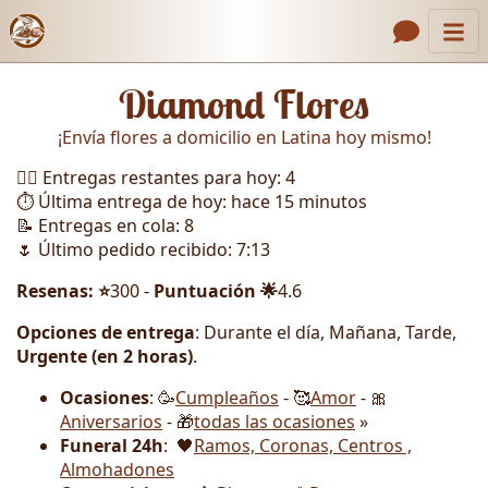
Inicio
Enlaces de encabezado
Diamond Flores
Contacto
¡Envía flores a domicilio en Latina hoy mismo!
Nosotros
🏃‍♂️ Entregas restantes para hoy: 4
Galería
⏱️ Última entrega de hoy: hace 15 minutos
📝 Entregas en cola: 8
Cómo Hacer un Pedido
🌷 Último pedido recibido: 7:13
Llámanos
Resenas: ⭐
300 -
Puntuación 🌟
4.6
Opciones de entrega
: Durante el día, Mañana, Tarde,
Urgente (en 2 horas)
.
Ocasiones
: 🥳
Cumpleaños
- 🥰
Amor
- 🎀
Aniversarios
- 🎁
todas las ocasiones
»
Funeral 24h
: 🖤
Ramos, Coronas, Centros ,
Almohadones