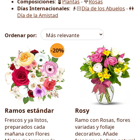
Composiciones
: 🪴
Plantas
- 🌹
Rosas
Días Internacionales
: 👴🏻
Día de los Abuelos
- 👭
Día de la Amistad
Ordenar por:
-20%
Flores
Ramos estándar
Rosy
Frescos y ya listos,
Ramo con Rosas, flores
preparados cada
variadas y follaje
mañana con Flores
decorativo. Añade