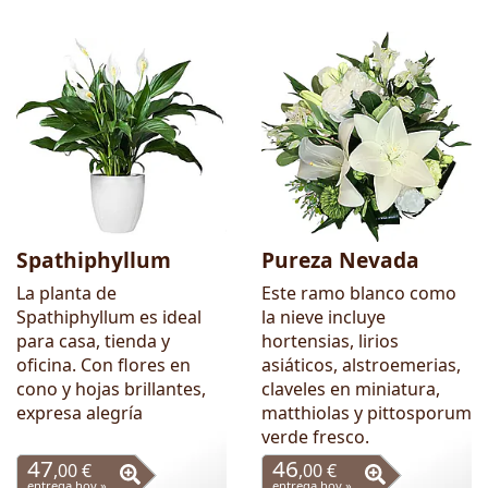
Spathiphyllum
Pureza Nevada
La planta de
Este ramo blanco como
Spathiphyllum es ideal
la nieve incluye
para casa, tienda y
hortensias, lirios
oficina. Con flores en
asiáticos, alstroemerias,
cono y hojas brillantes,
claveles en miniatura,
expresa alegría
matthiolas y pittosporum
verde fresco.
47
46
,00 €
,00 €
entrega hoy »
entrega hoy »