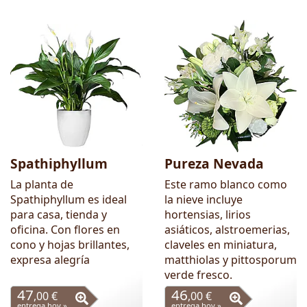
Spathiphyllum
Pureza Nevada
La planta de
Este ramo blanco como
Spathiphyllum es ideal
la nieve incluye
para casa, tienda y
hortensias, lirios
oficina. Con flores en
asiáticos, alstroemerias,
cono y hojas brillantes,
claveles en miniatura,
expresa alegría
matthiolas y pittosporum
verde fresco.
47
46
,00 €
,00 €
entrega hoy »
entrega hoy »