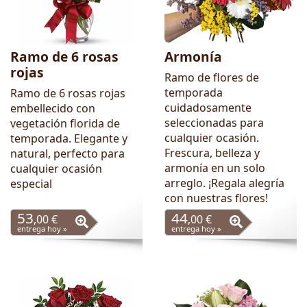
Ramo de 6 rosas
Armonía
rojas
Ramo de flores de
temporada
Ramo de 6 rosas rojas
cuidadosamente
embellecido con
seleccionadas para
vegetación florida de
cualquier ocasión.
temporada. Elegante y
Frescura, belleza y
natural, perfecto para
armonía en un solo
cualquier ocasión
arreglo. ¡Regala alegría
especial
con nuestras flores!
53
44
,00 €
,00 €
entrega hoy »
entrega hoy »