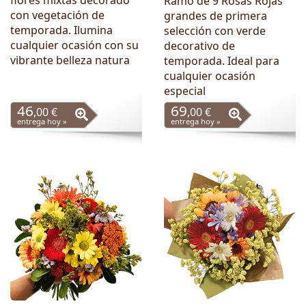
flores mixtas decorado
Ramo de 9 Rosas Rojas
con vegetación de
grandes de primera
temporada. Ilumina
selección con verde
cualquier ocasión con su
decorativo de
vibrante belleza natura
temporada. Ideal para
cualquier ocasión
especial
46
69
,00 €
,00 €
entrega hoy »
entrega hoy »