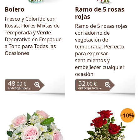
Bolero
Ramo de 5 rosas
rojas
Fresco y Colorido con
Rosas, Flores Mixtas de
Ramo de 5 rosas rojas
Temporada y Verde
con adorno de
Decorativo en Empaque
vegetación de
a Tono para Todas las
temporada. Perfecto
Ocasiones
para expresar
sentimientos y
embellecer cualquier
ocasión
48
52
,00 €
,00 €
entrega hoy »
entrega hoy »
-10%