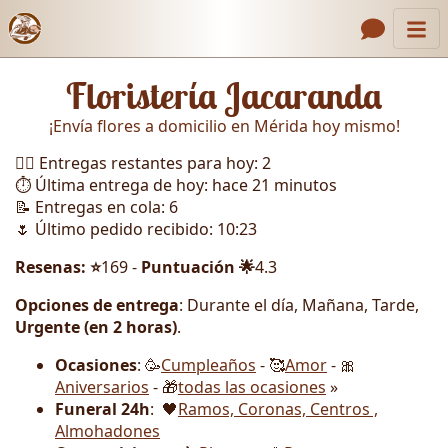
Inicio
Enlaces de encabezado
Floristería Jacaranda
Contacto
¡Envía flores a domicilio en Mérida hoy mismo!
Nosotros
🏃‍♂️ Entregas restantes para hoy: 2
Galería
⏱️ Última entrega de hoy: hace 21 minutos
📝 Entregas en cola: 6
Cómo Hacer un Pedido
🌷 Último pedido recibido: 10:23
Llámanos
Resenas: ⭐
169 -
Puntuación 🌟
4.3
Opciones de entrega
: Durante el día, Mañana, Tarde,
Urgente (en 2 horas)
.
Ocasiones
: 🥳
Cumpleaños
- 🥰
Amor
- 🎀
Aniversarios
- 🎁
todas las ocasiones
»
Funeral 24h
: 🖤
Ramos, Coronas, Centros ,
Almohadones