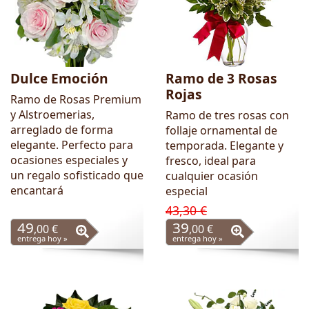
Dulce Emoción
Ramo de 3 Rosas
Rojas
Ramo de Rosas Premium
y Alstroemerias,
Ramo de tres rosas con
arreglado de forma
follaje ornamental de
elegante. Perfecto para
temporada. Elegante y
ocasiones especiales y
fresco, ideal para
un regalo sofisticado que
cualquier ocasión
encantará
especial
43,30 €
49
39
,00 €
,00 €
entrega hoy »
entrega hoy »