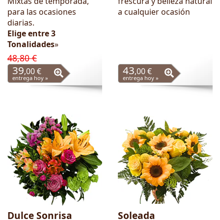
Mixtas de temporada,
frescura y belleza natural
para las ocasiones
a cualquier ocasión
diarias.
Elige entre 3
Tonalidades
»
48,80 €
39
43
,00 €
,00 €
entrega hoy »
entrega hoy »
Dulce Sonrisa
Soleada