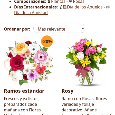
Composiciones
: 🪴
Plantas
- 🌹
Rosas
Días Internacionales
: 👴🏻
Día de los Abuelos
- 👭
Día de la Amistad
Ordenar por:
-20%
Flores
Ramos estándar
Rosy
Frescos y ya listos,
Ramo con Rosas, flores
preparados cada
variadas y follaje
mañana con Flores
decorativo. Añade