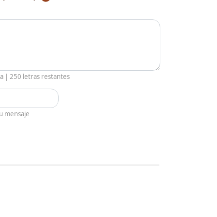
ia |
250
letras restantes
tu mensaje