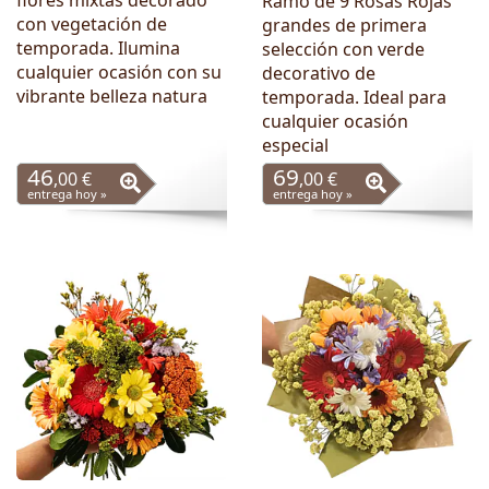
flores mixtas decorado
Ramo de 9 Rosas Rojas
con vegetación de
grandes de primera
temporada. Ilumina
selección con verde
cualquier ocasión con su
decorativo de
vibrante belleza natura
temporada. Ideal para
cualquier ocasión
especial
46
69
,00 €
,00 €
entrega hoy »
entrega hoy »