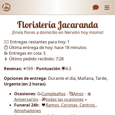
Inicio
Enlaces de encabezado
Floristería Jacaranda
Contacto
¡Envía flores a domicilio en Nervión hoy mismo!
Nosotros
🏃‍♂️ Entregas restantes para hoy: 1
Galería
⏱️ Última entrega de hoy: hace 18 minutos
📝 Entregas en cola: 5
Cómo Hacer un Pedido
🌷 Último pedido recibido: 7:28
Llámanos
Resenas: ⭐
169 -
Puntuación 🌟
4.3
Opciones de entrega
: Durante el día, Mañana, Tarde,
Urgente (en 2 horas)
.
Ocasiones
: 🥳
Cumpleaños
- 🥰
Amor
- 🎀
Aniversarios
- 🎁
todas las ocasiones
»
Funeral 24h
: 🖤
Ramos, Coronas, Centros ,
Almohadones