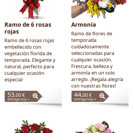
Ramo de 6 rosas
Armonía
rojas
Ramo de flores de
temporada
Ramo de 6 rosas rojas
cuidadosamente
embellecido con
seleccionadas para
vegetación florida de
cualquier ocasión.
temporada. Elegante y
Frescura, belleza y
natural, perfecto para
armonía en un solo
cualquier ocasión
arreglo. ¡Regala alegría
especial
con nuestras flores!
53
44
,00 €
,00 €
entrega hoy »
entrega hoy »