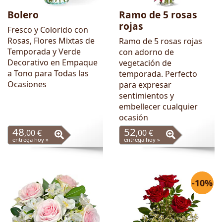
Bolero
Ramo de 5 rosas
rojas
Fresco y Colorido con
Rosas, Flores Mixtas de
Ramo de 5 rosas rojas
Temporada y Verde
con adorno de
Decorativo en Empaque
vegetación de
a Tono para Todas las
temporada. Perfecto
Ocasiones
para expresar
sentimientos y
embellecer cualquier
ocasión
48
52
,00 €
,00 €
entrega hoy »
entrega hoy »
-10%