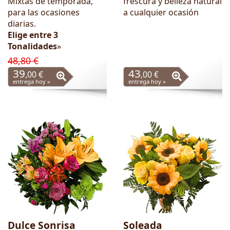
Mixtas de temporada,
frescura y belleza natural
para las ocasiones
a cualquier ocasión
diarias.
Elige entre 3
Tonalidades
»
48,80 €
39
43
,00 €
,00 €
entrega hoy »
entrega hoy »
Dulce Sonrisa
Soleada