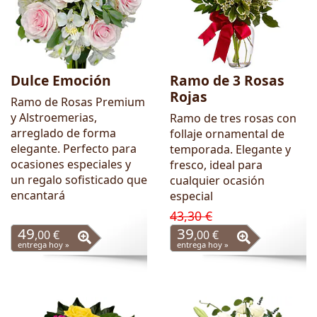
Dulce Emoción
Ramo de 3 Rosas
Rojas
Ramo de Rosas Premium
y Alstroemerias,
Ramo de tres rosas con
arreglado de forma
follaje ornamental de
elegante. Perfecto para
temporada. Elegante y
ocasiones especiales y
fresco, ideal para
un regalo sofisticado que
cualquier ocasión
encantará
especial
43,30 €
49
39
,00 €
,00 €
entrega hoy »
entrega hoy »