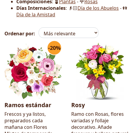
Composiciones
: 🪴
Plantas
- 🌹
Rosas
Días Internacionales
: 👴🏻
Día de los Abuelos
- 👭
Día de la Amistad
Ordenar por:
-20%
Flores
Ramos estándar
Rosy
Frescos y ya listos,
Ramo con Rosas, flores
preparados cada
variadas y follaje
mañana con Flores
decorativo. Añade