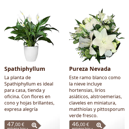
Spathiphyllum
Pureza Nevada
La planta de
Este ramo blanco como
Spathiphyllum es ideal
la nieve incluye
para casa, tienda y
hortensias, lirios
oficina. Con flores en
asiáticos, alstroemerias,
cono y hojas brillantes,
claveles en miniatura,
expresa alegría
matthiolas y pittosporum
verde fresco.
47
46
,00 €
,00 €
entrega hoy »
entrega hoy »