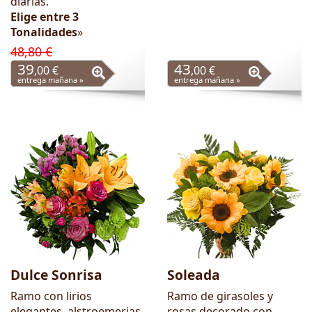
diarias.
Elige entre 3
Tonalidades
»
48,80 €
39
43
,00 €
,00 €
entrega mañana »
entrega mañana »
Dulce Sonrisa
Soleada
Ramo con lirios
Ramo de girasoles y
elegantes, alstroemerias
rosas decorado con