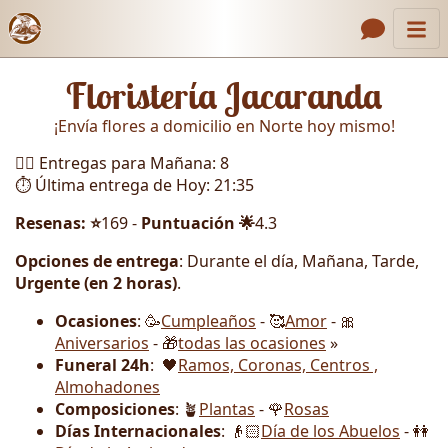
Inicio
Enlaces de encabezado
Floristería Jacaranda
Contacto
¡Envía flores a domicilio en Norte hoy mismo!
Nosotros
🏃‍♂️ Entregas para Mañana: 8
Galería
⏱️ Última entrega de Hoy: 21:35
Cómo Hacer un Pedido
Resenas: ⭐
169 -
Puntuación 🌟
4.3
Llámanos
Opciones de entrega
: Durante el día, Mañana, Tarde,
Urgente (en 2 horas)
.
Ocasiones
: 🥳
Cumpleaños
- 🥰
Amor
- 🎀
Aniversarios
- 🎁
todas las ocasiones
»
Funeral 24h
: 🖤
Ramos, Coronas, Centros ,
Almohadones
Composiciones
: 🪴
Plantas
- 🌹
Rosas
Días Internacionales
: 👴🏻
Día de los Abuelos
- 👭