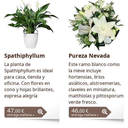
Spathiphyllum
Pureza Nevada
La planta de
Este ramo blanco como
Spathiphyllum es ideal
la nieve incluye
para casa, tienda y
hortensias, lirios
oficina. Con flores en
asiáticos, alstroemerias,
cono y hojas brillantes,
claveles en miniatura,
expresa alegría
matthiolas y pittosporum
verde fresco.
47
46
,00 €
,00 €
entrega mañana »
entrega mañana »