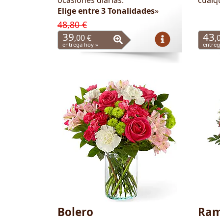
Elige entre 3 Tonalidades
»
48,80 €
39
43
,00 €
,
entrega hoy »
entreg
Bolero
Ram