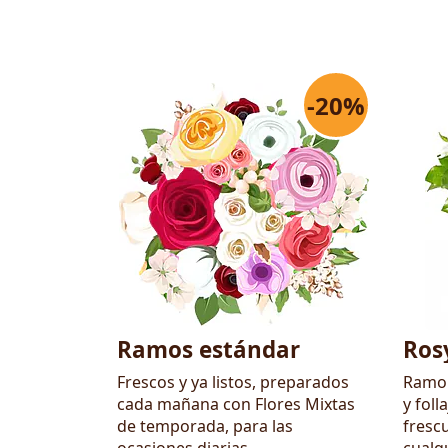
-20%
Flores
Ramos estándar
Ros
Frescos y ya listos, preparados
Ramo 
cada mañana con Flores Mixtas
y foll
de temporada, para las
frescu
ocasiones diarias.
cualq