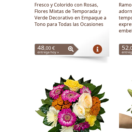
Fresco y Colorido con Rosas,
Ramo 
Flores Mixtas de Temporada y
adorn
Verde Decorativo en Empaque a
tempo
Tono para Todas las Ocasiones
expre
embel
48
52
,00 €
,
entrega hoy »
entreg