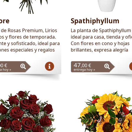
ore
Spathiphyllum
de Rosas Premium, Lirios
La planta de Spathiphyllum
os y flores de temporada.
ideal para casa, tienda y ofi
te y sofisticado, ideal para
Con flores en cono y hojas
ones especiales y regalos
brillantes, expresa alegría
47
00 €
,00 €
a hoy »
entrega hoy »