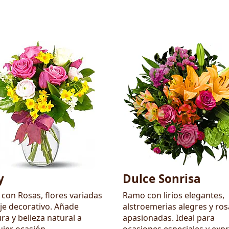
y
Dulce Sonrisa
con Rosas, flores variadas
Ramo con lirios elegantes,
aje decorativo. Añade
alstroemerias alegres y ros
ra y belleza natural a
apasionadas. Ideal para
uier ocasión
ocasiones especiales y exp