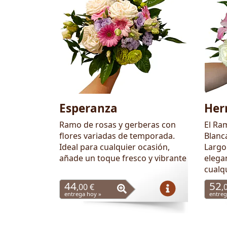
Esperanza
Her
Ramo de rosas y gerberas con
El Ra
flores variadas de temporada.
Blanca
Ideal para cualquier ocasión,
Largo
añade un toque fresco y vibrante
elegan
cualq
44
52
,00 €
,
entrega hoy »
entreg