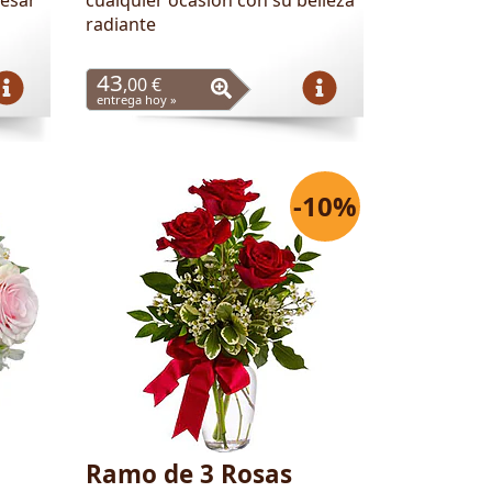
radiante
43
,00 €
entrega hoy »
-10%
Ramo de 3 Rosas