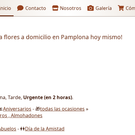
aces de encabezado
nicio
Contacto
Nosotros
Galería
Cóm
ía flores a domicilio en Pamplona hoy mismo!
ana, Tarde,
Urgente (en 2 horas)
.
🎀
Aniversarios
- 🎁
todas las ocasiones
»
ros , Almohadones
Abuelos
- 👭
Día de la Amistad