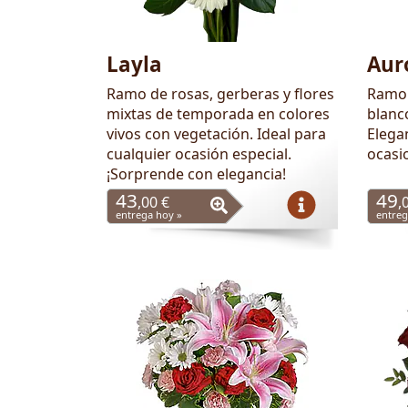
Layla
Aur
Ramo de rosas, gerberas y flores
Ramo 
mixtas de temporada en colores
blanc
vivos con vegetación. Ideal para
Elegan
cualquier ocasión especial.
ocasi
¡Sorprende con elegancia!
43
49
,00 €
,
entrega hoy »
entreg