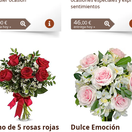
sentimientos
46
00 €
,00 €
a hoy »
entrega hoy »
o de 5 rosas rojas
Dulce Emoción