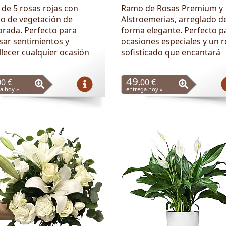
de 5 rosas rojas con
Ramo de Rosas Premium y
o de vegetación de
Alstroemerias, arreglado d
rada. Perfecto para
forma elegante. Perfecto p
sar sentimientos y
ocasiones especiales y un 
lecer cualquier ocasión
sofisticado que encantará
49
00 €
,00 €
a hoy »
entrega hoy »