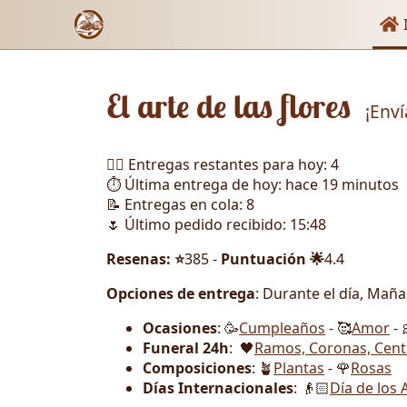
Enl
I
El arte de las flores
¡Env
🏃‍♂️ Entregas restantes para hoy: 4
⏱️ Última entrega de hoy: hace 19 minutos
📝 Entregas en cola: 8
🌷 Último pedido recibido: 15:48
Resenas: ⭐
385 -
Puntuación 🌟
4.4
Opciones de entrega
: Durante el día, Mañ
Ocasiones
: 🥳
Cumpleaños
- 🥰
Amor
- 
Funeral 24h
: 🖤
Ramos, Coronas, Cent
Composiciones
: 🪴
Plantas
- 🌹
Rosas
Días Internacionales
: 👴🏻
Día de los 