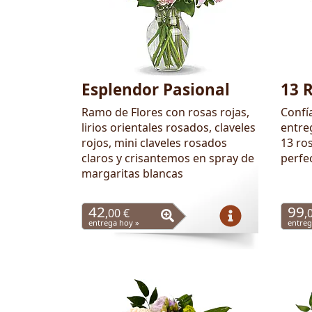
Esplendor Pasional
13 
Ramo de Flores con rosas rojas,
Confí
lirios orientales rosados, claveles
entre
rojos, mini claveles rosados
13 ros
claros y crisantemos en spray de
perfe
margaritas blancas
42
99
,00 €
,
entrega hoy »
entreg