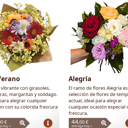
Verano
Alegría
vibrante con girasoles,
El ramo de flores Alegría e
ras, margaritas y solidago.
selección de flores de tem
para alegrar cualquier
actual, ideal para alegrar
ón con su colorida frescura
cualquier ocasión especial 
frescura.
44
00 €
,00 €
a hoy »
entrega hoy »