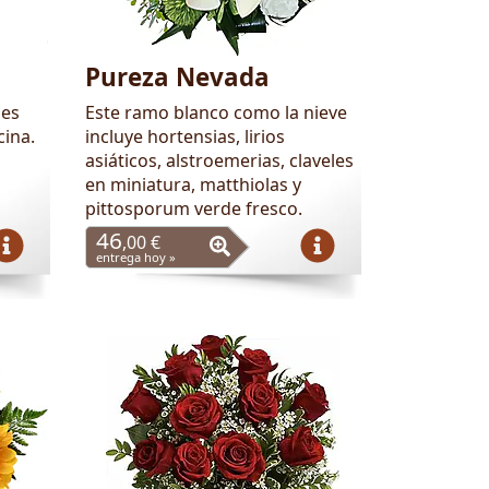
Pureza Nevada
 es
Este ramo blanco como la nieve
cina.
incluye hortensias, lirios
asiáticos, alstroemerias, claveles
en miniatura, matthiolas y
pittosporum verde fresco.
46
,00 €
entrega hoy »