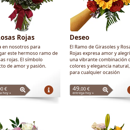
Rosas Rojas
Deseo
a en nosotros para
El Ramo de Girasoles y Ros
gar este hermoso ramo de
Rojas expresa amor y alegr
as rojas. El símbolo
una vibrante combinación 
cto de amor y pasión.
colores y elegancia natural,
para cualquier ocasión
49
00 €
,00 €
a hoy »
entrega hoy »