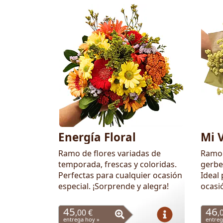
Energía Floral
Mi 
Ramo de flores variadas de
Ramo 
temporada, frescas y coloridas.
gerbe
Perfectas para cualquier ocasión
Ideal 
especial. ¡Sorprende y alegra!
ocasi
45
46
,00 €
,
entrega hoy »
entreg