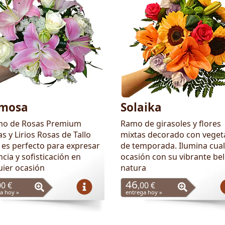
mosa
Solaika
mo de Rosas Premium
Ramo de girasoles y flores
s y Lirios Rosas de Tallo
mixtas decorado con veget
 es perfecto para expresar
de temporada. Ilumina cual
cia y sofisticación en
ocasión con su vibrante bel
uier ocasión
natura
46
00 €
,00 €
a hoy »
entrega hoy »