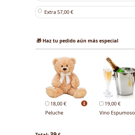
Extra
57,00
€
🎁 Haz tu pedido aún más especial
18,00 €
19,00 €
Peluche
Vino Espumoso
39
Total:
€