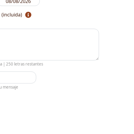
 (incluida)
ia |
250
letras restantes
tu mensaje