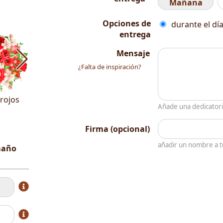
Mañana
Opciones de
durante el día
entrega
Mensaje
¿Falta de inspiración?
rojos
Tonos
Añade una dedicator
blancos
Firma (opcional)
añadir un nombre a 
amaño