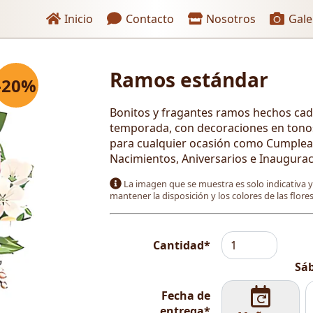
Enlaces de encabezado
Inicio
Contacto
Nosotros
Gale
Ramos estándar
-20%
 pago
Bonitos y fragantes ramos hechos cad
temporada, con decoraciones en tono
para cualquier ocasión como Cumpleaño
Nacimientos, Aniversarios e Inaugurac
La imagen que se muestra es solo indicativa 
mantener la disposición y los colores de las flor
Cantidad*
Sáb
Fecha de
entrega*