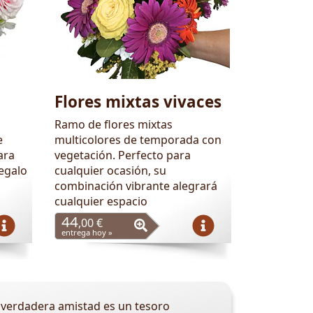
Flores mixtas vivaces
Ramo de flores mixtas
e
multicolores de temporada con
ara
vegetación. Perfecto para
regalo
cualquier ocasión, su
combinación vibrante alegrará
cualquier espacio
44
,00 €
entrega hoy »
La verdadera amistad es un tesoro