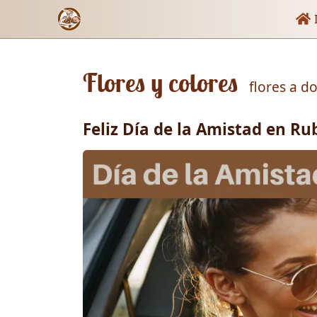
Enl
I
Flores y colores
flores a d
Feliz Día de la Amistad en Ru