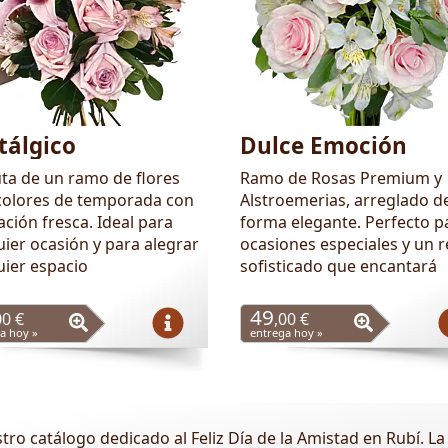
tálgico
Dulce Emoción
uta de un ramo de flores
Ramo de Rosas Premium y
colores de temporada con
Alstroemerias, arreglado d
ción fresca. Ideal para
forma elegante. Perfecto p
uier ocasión y para alegrar
ocasiones especiales y un 
uier espacio
sofisticado que encantará
49
00 €
,00 €
a hoy »
entrega hoy »
stro catálogo dedicado al Feliz Día de la Amistad en Rubí. 