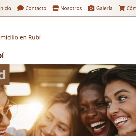
aces de encabezado
nicio
Contacto
Nosotros
Galería
Cóm
omicilio en Rubí
bí