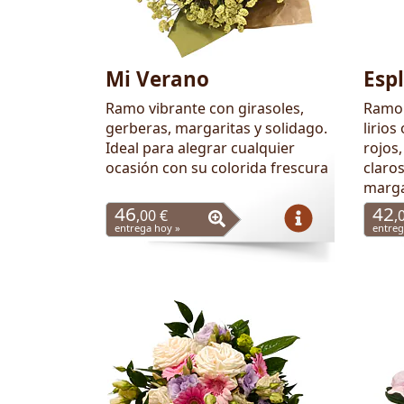
Mi Verano
Esp
Ramo vibrante con girasoles,
Ramo 
gerberas, margaritas y solidago.
lirios
Ideal para alegrar cualquier
rojos,
ocasión con su colorida frescura
claro
marga
46
42
,00 €
,
entrega hoy »
entreg