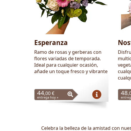
Esperanza
Nos
Ramo de rosas y gerberas con
Disfr
flores variadas de temporada.
multi
Ideal para cualquier ocasión,
vegeta
añade un toque fresco y vibrante
cualq
cualq
44
48
,00 €
,
entrega hoy »
entreg
Celebra la belleza de la amistad con nue