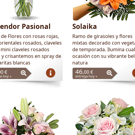
lendor Pasional
Solaika
de Flores con rosas rojas,
Ramo de girasoles y flores
 orientales rosados, claveles
mixtas decorado con veget
 mini claveles rosados
de temporada. Ilumina cual
s y crisantemos en spray de
ocasión con su vibrante bel
ritas blancas
natura
46
00 €
,00 €
a hoy »
entrega hoy »