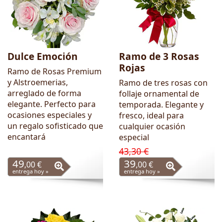
Dulce Emoción
Ramo de 3 Rosas
Rojas
Ramo de Rosas Premium
y Alstroemerias,
Ramo de tres rosas con
arreglado de forma
follaje ornamental de
elegante. Perfecto para
temporada. Elegante y
ocasiones especiales y
fresco, ideal para
un regalo sofisticado que
cualquier ocasión
encantará
especial
43,30 €
49
39
,00 €
,00 €
entrega hoy »
entrega hoy »