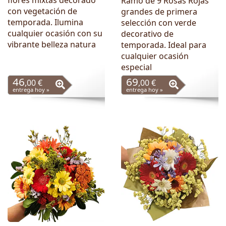
flores mixtas decorado
Ramo de 9 Rosas Rojas
con vegetación de
grandes de primera
temporada. Ilumina
selección con verde
cualquier ocasión con su
decorativo de
vibrante belleza natura
temporada. Ideal para
cualquier ocasión
especial
46
69
,00 €
,00 €
entrega hoy »
entrega hoy »