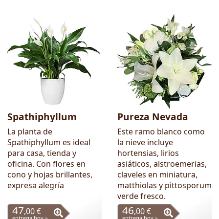
Spathiphyllum
Pureza Nevada
La planta de
Este ramo blanco como
Spathiphyllum es ideal
la nieve incluye
para casa, tienda y
hortensias, lirios
oficina. Con flores en
asiáticos, alstroemerias,
cono y hojas brillantes,
claveles en miniatura,
expresa alegría
matthiolas y pittosporum
verde fresco.
47
46
,00 €
,00 €
entrega hoy »
entrega hoy »