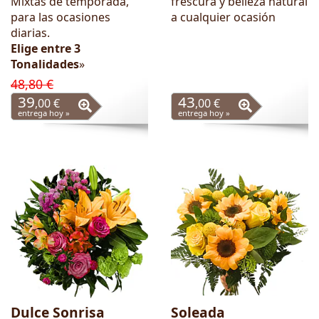
Mixtas de temporada,
frescura y belleza natural
para las ocasiones
a cualquier ocasión
diarias.
Elige entre 3
Tonalidades
»
48,80 €
39
43
,00 €
,00 €
entrega hoy »
entrega hoy »
Dulce Sonrisa
Soleada