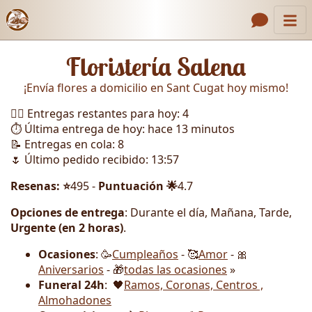
Inicio
Enlaces de encabezado
Floristería Salena
Contacto
¡Envía flores a domicilio en Sant Cugat hoy mismo!
Nosotros
🏃‍♂️ Entregas restantes para hoy: 4
Galería
⏱️ Última entrega de hoy: hace 13 minutos
📝 Entregas en cola: 8
Cómo Hacer un Pedido
🌷 Último pedido recibido: 13:57
Llámanos
Resenas: ⭐
495 -
Puntuación 🌟
4.7
Opciones de entrega
: Durante el día, Mañana, Tarde,
Urgente (en 2 horas)
.
Ocasiones
: 🥳
Cumpleaños
- 🥰
Amor
- 🎀
Aniversarios
- 🎁
todas las ocasiones
»
Funeral 24h
: 🖤
Ramos, Coronas, Centros ,
Almohadones