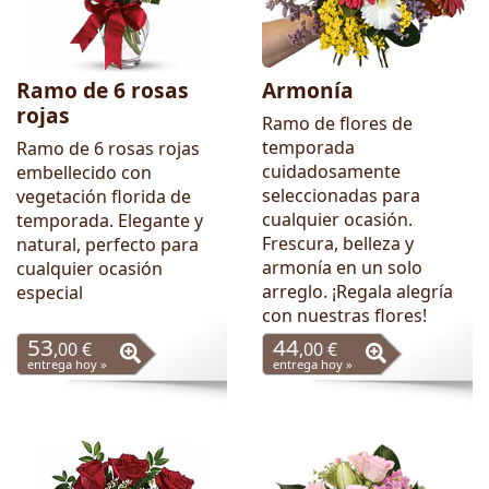
Ramo de 6 rosas
Armonía
rojas
Ramo de flores de
temporada
Ramo de 6 rosas rojas
cuidadosamente
embellecido con
seleccionadas para
vegetación florida de
cualquier ocasión.
temporada. Elegante y
Frescura, belleza y
natural, perfecto para
armonía en un solo
cualquier ocasión
arreglo. ¡Regala alegría
especial
con nuestras flores!
53
44
,00 €
,00 €
entrega hoy »
entrega hoy »