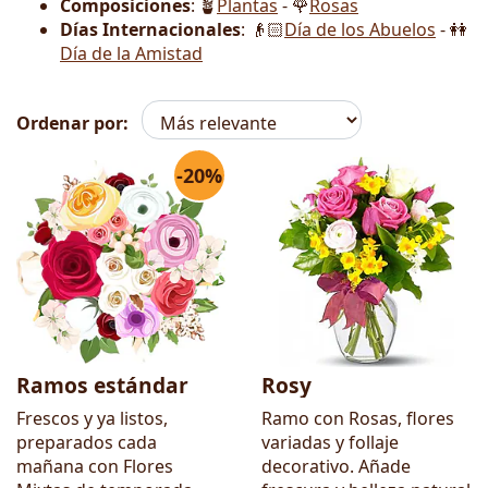
Composiciones
: 🪴
Plantas
- 🌹
Rosas
Días Internacionales
: 👴🏻
Día de los Abuelos
- 👭
Día de la Amistad
Ordenar por:
-20%
Flores
Ramos estándar
Rosy
Frescos y ya listos,
Ramo con Rosas, flores
preparados cada
variadas y follaje
mañana con Flores
decorativo. Añade