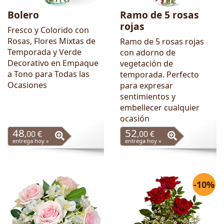
Bolero
Ramo de 5 rosas
rojas
Fresco y Colorido con
Rosas, Flores Mixtas de
Ramo de 5 rosas rojas
Temporada y Verde
con adorno de
Decorativo en Empaque
vegetación de
a Tono para Todas las
temporada. Perfecto
Ocasiones
para expresar
sentimientos y
embellecer cualquier
ocasión
48
52
,00 €
,00 €
entrega hoy »
entrega hoy »
-10%