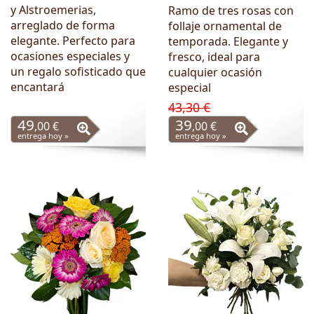
y Alstroemerias,
Ramo de tres rosas con
arreglado de forma
follaje ornamental de
elegante. Perfecto para
temporada. Elegante y
ocasiones especiales y
fresco, ideal para
un regalo sofisticado que
cualquier ocasión
encantará
especial
43,30 €
49
39
,00 €
,00 €
entrega hoy »
entrega hoy »