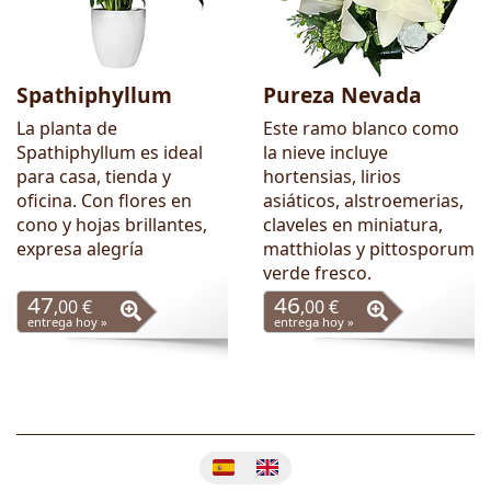
Spathiphyllum
Pureza Nevada
La planta de
Este ramo blanco como
Spathiphyllum es ideal
la nieve incluye
para casa, tienda y
hortensias, lirios
oficina. Con flores en
asiáticos, alstroemerias,
cono y hojas brillantes,
claveles en miniatura,
expresa alegría
matthiolas y pittosporum
verde fresco.
47
46
,00 €
,00 €
entrega hoy »
entrega hoy »