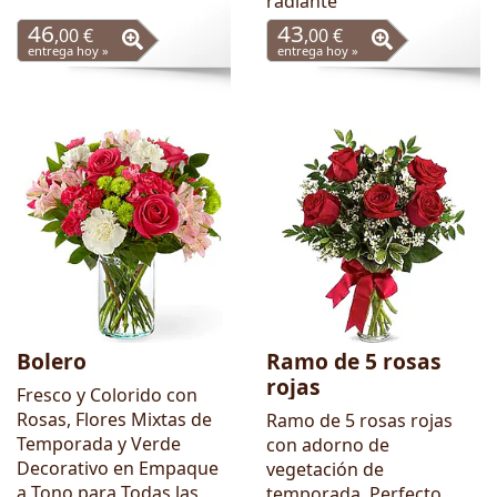
radiante
46
43
,00 €
,00 €
entrega hoy »
entrega hoy »
Bolero
Ramo de 5 rosas
rojas
Fresco y Colorido con
Rosas, Flores Mixtas de
Ramo de 5 rosas rojas
Temporada y Verde
con adorno de
Decorativo en Empaque
vegetación de
a Tono para Todas las
temporada. Perfecto