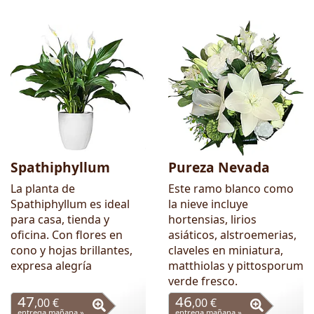
Spathiphyllum
Pureza Nevada
La planta de
Este ramo blanco como
Spathiphyllum es ideal
la nieve incluye
para casa, tienda y
hortensias, lirios
oficina. Con flores en
asiáticos, alstroemerias,
cono y hojas brillantes,
claveles en miniatura,
expresa alegría
matthiolas y pittosporum
verde fresco.
47
46
,00 €
,00 €
entrega mañana »
entrega mañana »