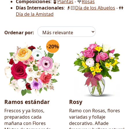
Composiciones
: 🪴
Plantas
- 🌹
Rosas
Días Internacionales
: 👴🏻
Día de los Abuelos
- 👭
Día de la Amistad
Ordenar por:
-20%
Flores
Ramos estándar
Rosy
Frescos y ya listos,
Ramo con Rosas, flores
preparados cada
variadas y follaje
mañana con Flores
decorativo. Añade