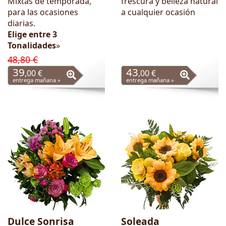
Mixtas de temporada,
frescura y belleza natural
para las ocasiones
a cualquier ocasión
diarias.
Elige entre 3
Tonalidades
»
48,80 €
39
43
,00 €
,00 €
entrega mañana »
entrega mañana »
Dulce Sonrisa
Soleada