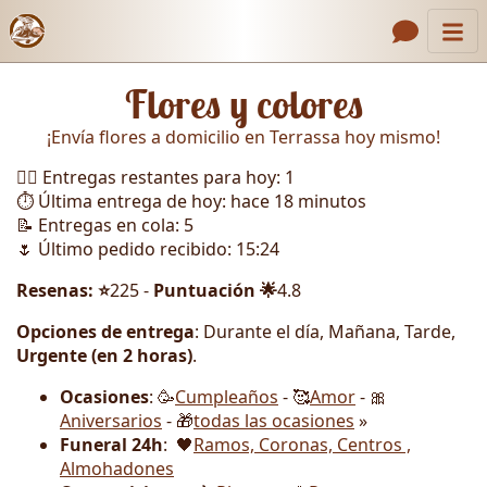
Inicio
Enlaces de encabezado
Flores y colores
Contacto
¡Envía flores a domicilio en Terrassa hoy mismo!
Nosotros
🏃‍♂️ Entregas restantes para hoy: 1
Galería
⏱️ Última entrega de hoy: hace 18 minutos
📝 Entregas en cola: 5
Cómo Hacer un Pedido
🌷 Último pedido recibido: 15:24
Llámanos
Resenas: ⭐
225 -
Puntuación 🌟
4.8
Opciones de entrega
: Durante el día, Mañana, Tarde,
Urgente (en 2 horas)
.
Ocasiones
: 🥳
Cumpleaños
- 🥰
Amor
- 🎀
Aniversarios
- 🎁
todas las ocasiones
»
Funeral 24h
: 🖤
Ramos, Coronas, Centros ,
Almohadones