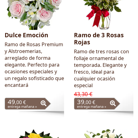
Dulce Emoción
Ramo de 3 Rosas
Rojas
Ramo de Rosas Premium
y Alstroemerias,
Ramo de tres rosas con
arreglado de forma
follaje ornamental de
elegante. Perfecto para
temporada. Elegante y
ocasiones especiales y
fresco, ideal para
un regalo sofisticado que
cualquier ocasión
encantará
especial
43,30 €
49
39
,00 €
,00 €
entrega mañana »
entrega mañana »