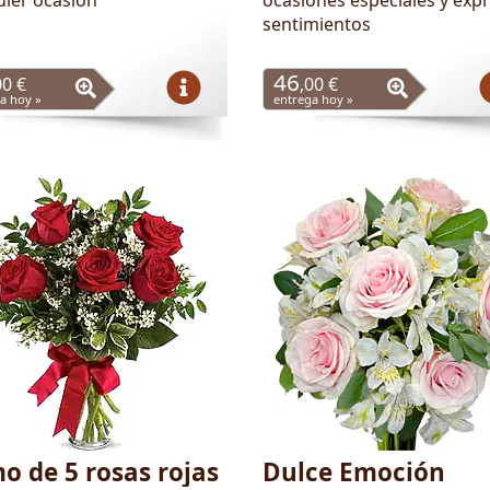
sentimientos
46
00 €
,00 €
a hoy »
entrega hoy »
o de 5 rosas rojas
Dulce Emoción