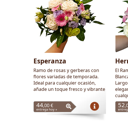
Esperanza
Her
Ramo de rosas y gerberas con
El Ra
flores variadas de temporada.
Blanca
Ideal para cualquier ocasión,
Largo
añade un toque fresco y vibrante
elegan
cualq
44
52
,00 €
,
entrega hoy »
entreg