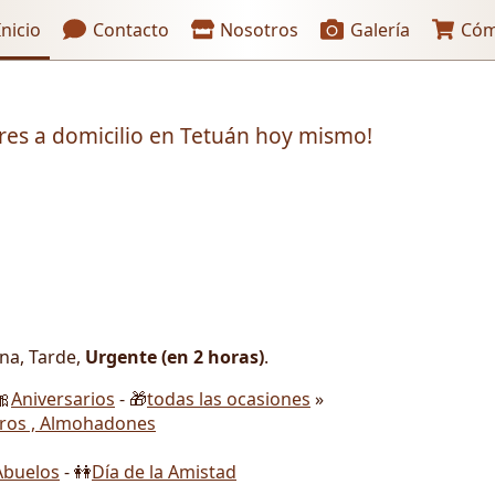
aces de encabezado
nicio
Contacto
Nosotros
Galería
Cóm
ores a domicilio en Tetuán hoy mismo!
ana, Tarde,
Urgente (en 2 horas)
.
🎀
Aniversarios
- 🎁
todas las ocasiones
»
ros , Almohadones
Abuelos
- 👭
Día de la Amistad