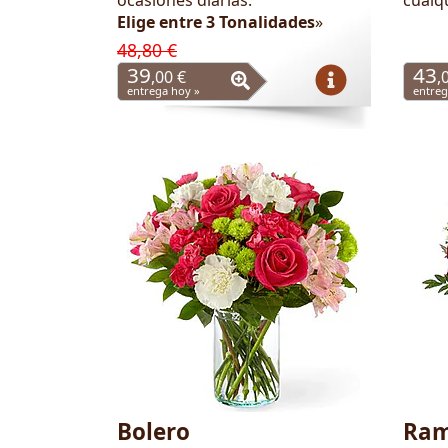
Elige entre 3 Tonalidades
»
48,80 €
39
43
,00 €
,
entrega hoy »
entreg
Bolero
Ram