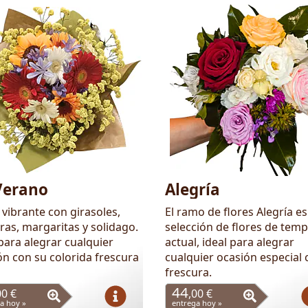
Verano
Alegría
vibrante con girasoles,
El ramo de flores Alegría e
ras, margaritas y solidago.
selección de flores de tem
para alegrar cualquier
actual, ideal para alegrar
ón con su colorida frescura
cualquier ocasión especial 
frescura.
44
00 €
,00 €
a hoy »
entrega hoy »