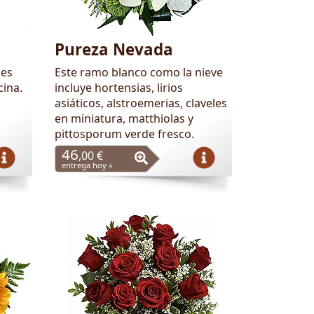
Pureza Nevada
 es
Este ramo blanco como la nieve
cina.
incluye hortensias, lirios
asiáticos, alstroemerias, claveles
en miniatura, matthiolas y
pittosporum verde fresco.
46
,00 €
entrega hoy »