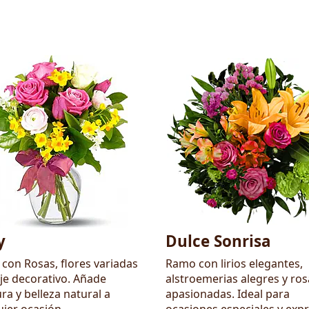
y
Dulce Sonrisa
con Rosas, flores variadas
Ramo con lirios elegantes,
aje decorativo. Añade
alstroemerias alegres y ros
ra y belleza natural a
apasionadas. Ideal para
uier ocasión
ocasiones especiales y exp