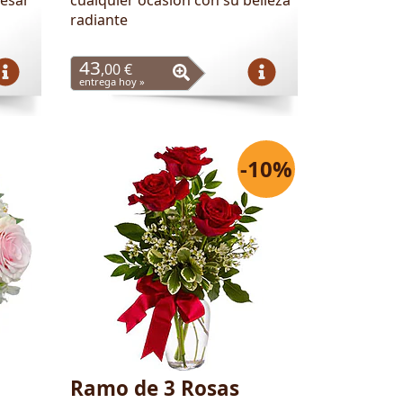
radiante
43
,00 €
entrega hoy »
-10%
Ramo de 3 Rosas