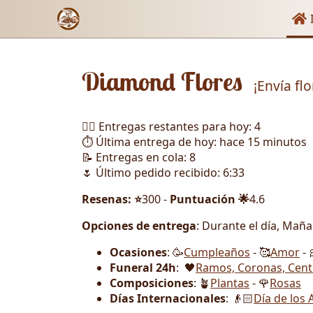
Enl
I
Diamond Flores
¡Envía fl
🏃‍♂️ Entregas restantes para hoy: 4
⏱️ Última entrega de hoy: hace 15 minutos
📝 Entregas en cola: 8
🌷 Último pedido recibido: 6:33
Resenas: ⭐
300 -
Puntuación 🌟
4.6
Opciones de entrega
: Durante el día, Mañ
Ocasiones
: 🥳
Cumpleaños
- 🥰
Amor
- 
Funeral 24h
: 🖤
Ramos, Coronas, Cent
Composiciones
: 🪴
Plantas
- 🌹
Rosas
Días Internacionales
: 👴🏻
Día de los 