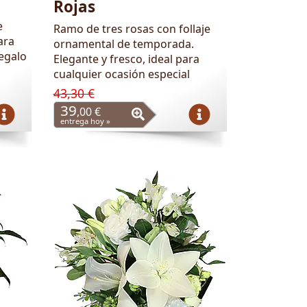
Rojas
e
Ramo de tres rosas con follaje
ara
ornamental de temporada.
regalo
Elegante y fresco, ideal para
cualquier ocasión especial
43,30 €
39
,00 €
entrega hoy »