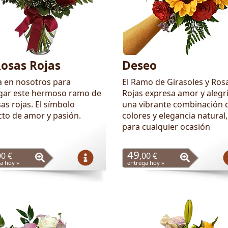
Rosas Rojas
Deseo
a en nosotros para
El Ramo de Girasoles y Ros
gar este hermoso ramo de
Rojas expresa amor y alegr
as rojas. El símbolo
una vibrante combinación 
cto de amor y pasión.
colores y elegancia natural,
para cualquier ocasión
49
00 €
,00 €
a hoy »
entrega hoy »