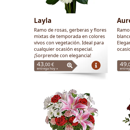
Layla
Aur
Ramo de rosas, gerberas y flores
Ramo 
mixtas de temporada en colores
blanc
vivos con vegetación. Ideal para
Elegan
cualquier ocasión especial.
ocasi
¡Sorprende con elegancia!
43
49
,00 €
,
entrega hoy »
entreg