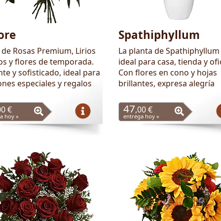
ore
Spathiphyllum
de Rosas Premium, Lirios
La planta de Spathiphyllum
os y flores de temporada.
ideal para casa, tienda y ofi
te y sofisticado, ideal para
Con flores en cono y hojas
ones especiales y regalos
brillantes, expresa alegría
47
00 €
,00 €
a hoy »
entrega hoy »