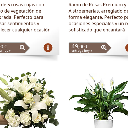
de 5 rosas rojas con
Ramo de Rosas Premium y
o de vegetación de
Alstroemerias, arreglado d
rada. Perfecto para
forma elegante. Perfecto p
sar sentimientos y
ocasiones especiales y un 
lecer cualquier ocasión
sofisticado que encantará
49
00 €
,00 €
a hoy »
entrega hoy »