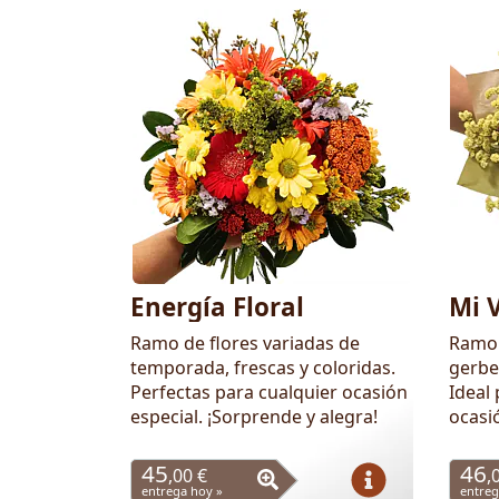
Energía Floral
Mi 
Ramo de flores variadas de
Ramo 
temporada, frescas y coloridas.
gerbe
Perfectas para cualquier ocasión
Ideal 
especial. ¡Sorprende y alegra!
ocasi
45
46
,00 €
,
entrega hoy »
entreg