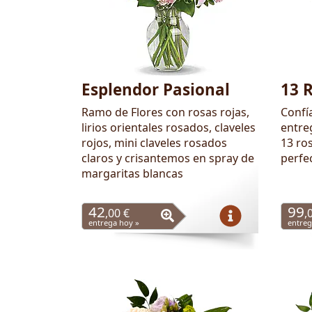
Esplendor Pasional
13 
Ramo de Flores con rosas rojas,
Confí
lirios orientales rosados, claveles
entre
rojos, mini claveles rosados
13 ros
claros y crisantemos en spray de
perfe
margaritas blancas
42
99
,00 €
,
entrega hoy »
entreg