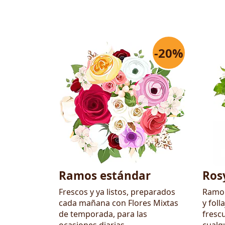
-20%
Flores
Ramos estándar
Ros
Frescos y ya listos, preparados
Ramo 
cada mañana con Flores Mixtas
y foll
de temporada, para las
frescu
ocasiones diarias.
cualq