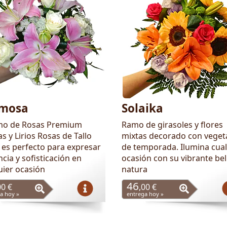
mosa
Solaika
mo de Rosas Premium
Ramo de girasoles y flores
s y Lirios Rosas de Tallo
mixtas decorado con veget
 es perfecto para expresar
de temporada. Ilumina cual
cia y sofisticación en
ocasión con su vibrante bel
uier ocasión
natura
46
00 €
,00 €
a hoy »
entrega hoy »