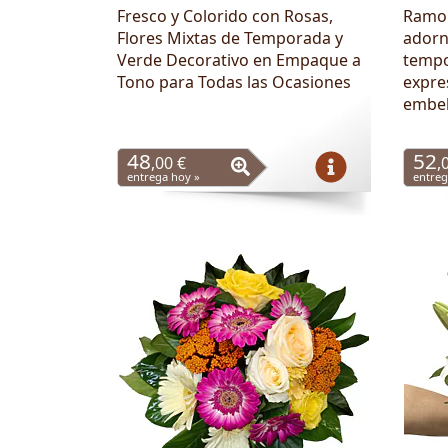
Fresco y Colorido con Rosas,
Ramo 
Flores Mixtas de Temporada y
adorn
Verde Decorativo en Empaque a
tempo
Tono para Todas las Ocasiones
expre
embel
48
52
,00 €
,
entrega hoy »
entreg