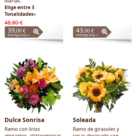
diarias.
Elige entre 3
Tonalidades
»
48,80 €
39
43
,00 €
,00 €
entrega hoy »
entrega hoy »
Dulce Sonrisa
Soleada
Ramo con lirios
Ramo de girasoles y
elegantes, alstroemerias
rosas decorado con