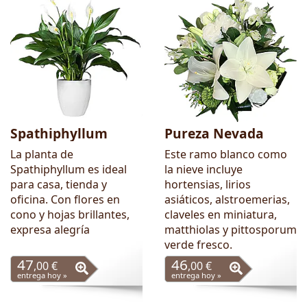
Spathiphyllum
Pureza Nevada
La planta de
Este ramo blanco como
Spathiphyllum es ideal
la nieve incluye
para casa, tienda y
hortensias, lirios
oficina. Con flores en
asiáticos, alstroemerias,
cono y hojas brillantes,
claveles en miniatura,
expresa alegría
matthiolas y pittosporum
verde fresco.
47
46
,00 €
,00 €
entrega hoy »
entrega hoy »