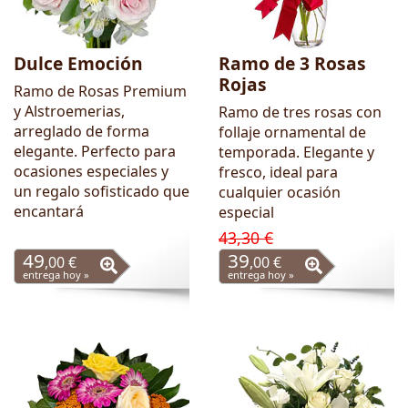
Dulce Emoción
Ramo de 3 Rosas
Rojas
Ramo de Rosas Premium
y Alstroemerias,
Ramo de tres rosas con
arreglado de forma
follaje ornamental de
elegante. Perfecto para
temporada. Elegante y
ocasiones especiales y
fresco, ideal para
un regalo sofisticado que
cualquier ocasión
encantará
especial
43,30 €
49
39
,00 €
,00 €
entrega hoy »
entrega hoy »