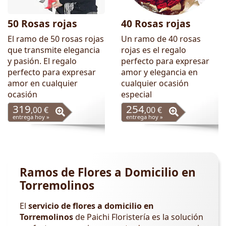
50 Rosas rojas
40 Rosas rojas
El ramo de 50 rosas rojas
Un ramo de 40 rosas
que transmite elegancia
rojas es el regalo
y pasión. El regalo
perfecto para expresar
perfecto para expresar
amor y elegancia en
amor en cualquier
cualquier ocasión
ocasión
especial
319
254
,00 €
,00 €
entrega hoy »
entrega hoy »
Ramos de Flores a Domicilio en
Torremolinos
El
servicio de flores a domicilio en
Torremolinos
de Paichi Floristería es la solución