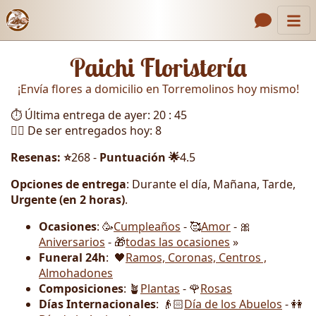
Inicio
Enlaces de encabezado
Paichi Floristería
Contacto
¡Envía flores a domicilio en Torremolinos hoy mismo!
Nosotros
⏱️ Última entrega de ayer: 20 : 45
Galería
🏃‍♂️ De ser entregados hoy: 8
Cómo Hacer un Pedido
Resenas: ⭐
268 -
Puntuación 🌟
4.5
Llámanos
Opciones de entrega
: Durante el día, Mañana, Tarde,
Urgente (en 2 horas)
.
Ocasiones
: 🥳
Cumpleaños
- 🥰
Amor
- 🎀
Aniversarios
- 🎁
todas las ocasiones
»
Funeral 24h
: 🖤
Ramos, Coronas, Centros ,
Almohadones
Composiciones
: 🪴
Plantas
- 🌹
Rosas
Días Internacionales
: 👴🏻
Día de los Abuelos
- 👭