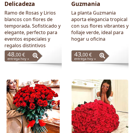
Delicadeza
Guzmania
Ramo de Rosas y Lirios
La planta Guzmania
blancos con flores de
aporta elegancia tropical
temporada. Sofisticado y
con sus flores vibrantes y
elegante, perfecto para
follaje verde, ideal para
eventos especiales y
hogar u oficina
regalos distintivos
48
43
,00 €
,00 €
entrega hoy »
entrega hoy »