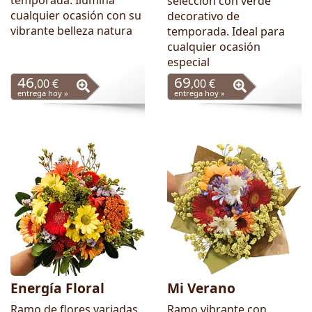
temporada. Ilumina
selección con verde
cualquier ocasión con su
decorativo de
vibrante belleza natura
temporada. Ideal para
cualquier ocasión
especial
46
69
,00 €
,00 €
entrega hoy »
entrega hoy »
Energía Floral
Mi Verano
Ramo de flores variadas
Ramo vibrante con