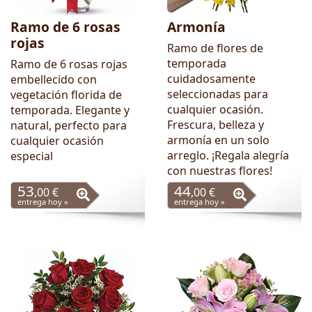
Ramo de 6 rosas
Armonía
rojas
Ramo de flores de
temporada
Ramo de 6 rosas rojas
cuidadosamente
embellecido con
seleccionadas para
vegetación florida de
cualquier ocasión.
temporada. Elegante y
Frescura, belleza y
natural, perfecto para
armonía en un solo
cualquier ocasión
arreglo. ¡Regala alegría
especial
con nuestras flores!
53
44
,00 €
,00 €
entrega hoy »
entrega hoy »