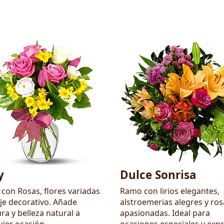
y
Dulce Sonrisa
con Rosas, flores variadas
Ramo con lirios elegantes,
aje decorativo. Añade
alstroemerias alegres y ros
ra y belleza natural a
apasionadas. Ideal para
uier ocasión
ocasiones especiales y exp