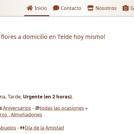
Enlaces de encabezado
Inicio
Contacto
Nosotros
G
 flores a domicilio en Telde hoy mismo!
ana, Tarde,
Urgente (en 2 horas)
.
🎀
Aniversarios
- 🎁
todas las ocasiones
»
ros , Almohadones
Abuelos
- 👭
Día de la Amistad