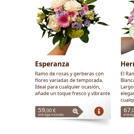
Esperanza
Her
Ramo de rosas y gerberas con
El Ra
flores variadas de temporada.
Blanca
Ideal para cualquier ocasión,
Largo
añade un toque fresco y vibrante
elegan
cualq
59
67
,00 €
,
entrega incluida
entreg