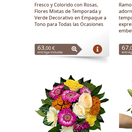
Fresco y Colorido con Rosas,
Ramo 
Flores Mixtas de Temporada y
adorn
Verde Decorativo en Empaque a
tempo
Tono para Todas las Ocasiones
expre
embel
63
67
,00 €
,
entrega incluida
entreg