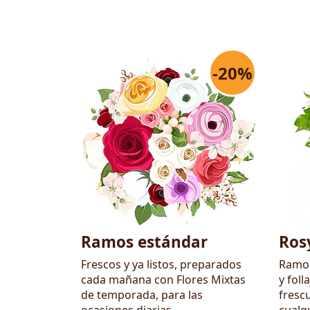
-20%
Flores
Ramos estándar
Ros
Frescos y ya listos, preparados
Ramo 
cada mañana con Flores Mixtas
y foll
de temporada, para las
frescu
ocasiones diarias.
cualq