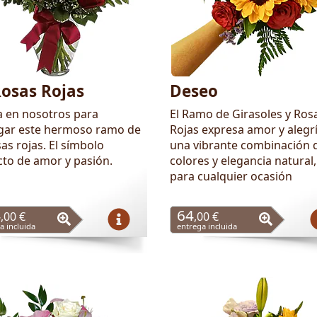
Rosas Rojas
Deseo
a en nosotros para
El Ramo de Girasoles y Ros
gar este hermoso ramo de
Rojas expresa amor y alegr
as rojas. El símbolo
una vibrante combinación 
cto de amor y pasión.
colores y elegancia natural,
para cualquier ocasión
4
64
,00 €
,00 €
a incluida
entrega incluida