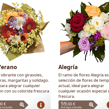
Verano
Alegría
vibrante con girasoles,
El ramo de flores Alegría e
ras, margaritas y solidago.
selección de flores de tem
para alegrar cualquier
actual, ideal para alegrar
ón con su colorida frescura
cualquier ocasión especial 
frescura.
59
00 €
,00 €
a incluida
entrega incluida