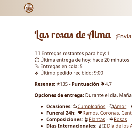
Las rosas de Alma
¡Envía
🏃‍♂️ Entregas restantes para hoy: 1
⏱️ Última entrega de hoy: hace 20 minutos
📝 Entregas en cola: 5
🌷 Último pedido recibido: 9:00
Resenas: ⭐
135 -
Puntuación 🌟
4.7
Opciones de entrega
: Durante el día, Mañ
Ocasiones
: 🥳
Cumpleaños
- 🥰
Amor
- 
Funeral 24h
: 🖤
Ramos, Coronas, Cent
Composiciones
: 🪴
Plantas
- 🌹
Rosas
Días Internacionales
: 👴🏻
Día de los 