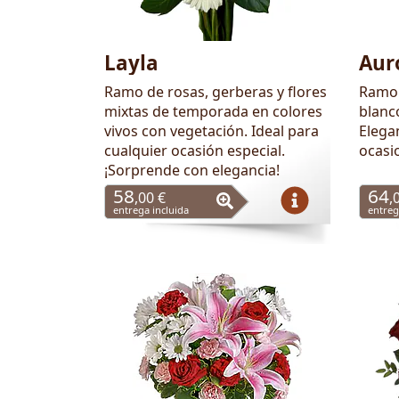
Layla
Aur
Ramo de rosas, gerberas y flores
Ramo 
mixtas de temporada en colores
blanc
vivos con vegetación. Ideal para
Elegan
cualquier ocasión especial.
ocasi
¡Sorprende con elegancia!
58
64
,00 €
,
entrega incluida
entreg