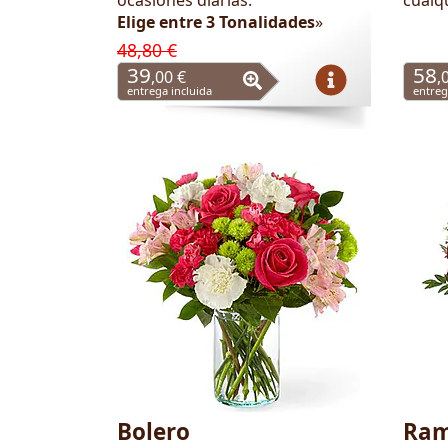
Elige entre 3 Tonalidades
»
48,80 €
39
58
,00 €
,
entrega incluida
entreg
Bolero
Ram