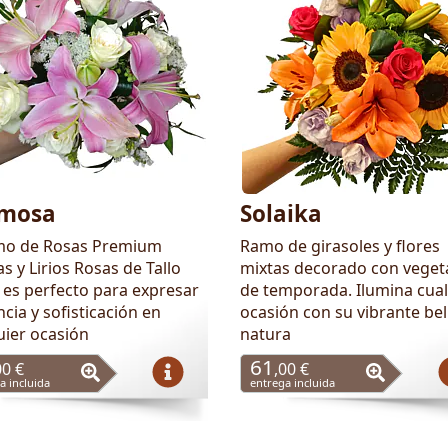
mosa
Solaika
mo de Rosas Premium
Ramo de girasoles y flores
s y Lirios Rosas de Tallo
mixtas decorado con veget
 es perfecto para expresar
de temporada. Ilumina cual
cia y sofisticación en
ocasión con su vibrante bel
uier ocasión
natura
61
00 €
,00 €
a incluida
entrega incluida