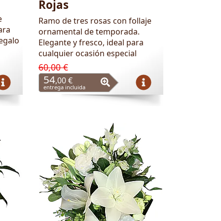
Rojas
e
Ramo de tres rosas con follaje
ara
ornamental de temporada.
regalo
Elegante y fresco, ideal para
cualquier ocasión especial
60,00 €
54
,00 €
entrega incluida