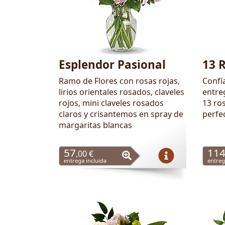
Esplendor Pasional
13 
Ramo de Flores con rosas rojas,
Confí
lirios orientales rosados, claveles
entre
rojos, mini claveles rosados
13 ros
claros y crisantemos en spray de
perfe
margaritas blancas
57
11
,00 €
entrega incluida
entreg