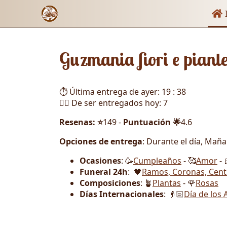
Enl
I
Guzmania fiori e piant
⏱️ Última entrega de ayer: 19 : 38
🏃‍♂️ De ser entregados hoy: 7
Resenas: ⭐
149 -
Puntuación 🌟
4.6
Opciones de entrega
: Durante el día, Mañ
Ocasiones
: 🥳
Cumpleaños
- 🥰
Amor
- 
Funeral 24h
: 🖤
Ramos, Coronas, Cent
Composiciones
: 🪴
Plantas
- 🌹
Rosas
Días Internacionales
: 👴🏻
Día de los 