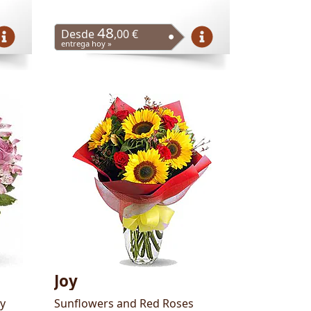
48
Desde
,00 €
entrega hoy »
Joy
 y
Sunflowers and Red Roses