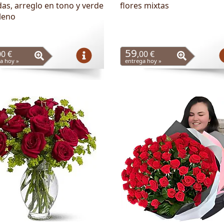
das, arreglo en tono y verde
flores mixtas
lleno
59
00 €
,00 €
a hoy »
entrega hoy »