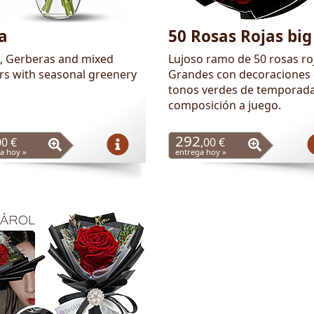
a
50 Rosas Rojas big
, Gerberas and mixed
Lujoso ramo de 50 rosas ro
rs with seasonal greenery
Grandes con decoraciones
tonos verdes de temporada
composición a juego.
292
00 €
,00 €
a hoy »
entrega hoy »