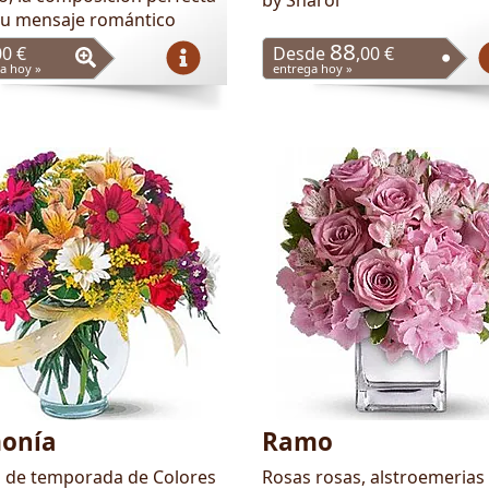
by Shàrol
tu mensaje romántico
88
00 €
Desde
,00 €
a hoy »
entrega hoy »
onía
Ramo
s de temporada de Colores
Rosas rosas, alstroemerias