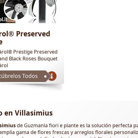
rol® Preserved
e
àrol® Prestige Preserved
rand Black Roses Bouquet
àrol
cúbrelos Todos
o en Villasimius
asimius
de Guzmania fiori e piante es la solución perfecta p
mplia gama de flores frescas y arreglos florales personali