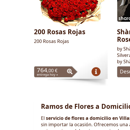
200 Rosas Rojas
Shà
Ros
200 Rosas Rojas
by Sh
Silve
by Sh
764
,00 €
Des
entrega hoy »
Ramos de Flores a Domicili
El
servicio de flores a domicilio en Vill
sin importar la ocasión. Ofrecemos una a