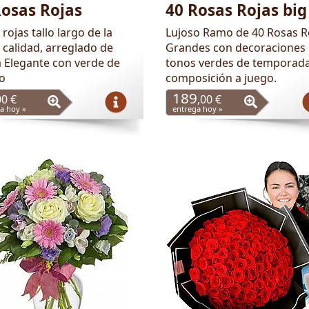
Rosas Rojas
40 Rosas Rojas big
rojas tallo largo de la
Lujoso Ramo de 40 Rosas R
 calidad, arreglado de
Grandes con decoraciones
 Elegante con verde de
tonos verdes de temporada
o
composición a juego.
189
00 €
,00 €
a hoy »
entrega hoy »