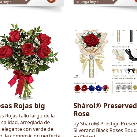
a hoy »
entrega hoy »
sas Rojas big
Shàrol® Preserved
Rose
s Rojas tallo largo de la
 calidad, arreglada de
by Shàrol® Prestige Preser
 elegante con verde de
Silverand Black Roses Bouq
no, la composición perfecta