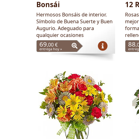
Bonsái
12 
Hermosos Bonsáis de interior.
Rosas 
Símbolo de Buena Suerte y Buen
mejor
Augurio. Adeguado para
forma
qualquier ocasiones
rellen
69
88
,00 €
,
entrega hoy »
entreg