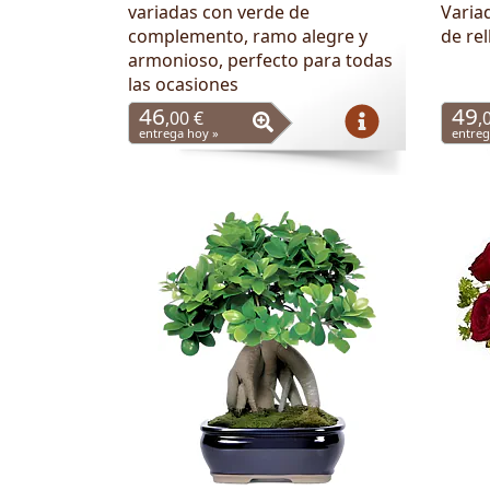
variadas con verde de
Varia
complemento, ramo alegre y
de re
armonioso, perfecto para todas
las ocasiones
46
49
,00 €
,
entrega hoy »
entreg