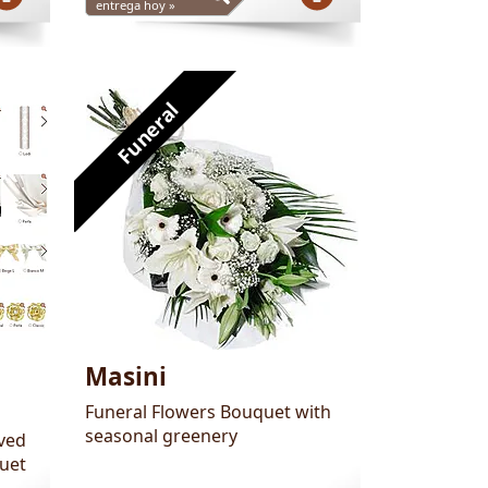
entrega hoy »
Funeral
Masini
Funeral Flowers Bouquet with
seasonal greenery
ved
uet