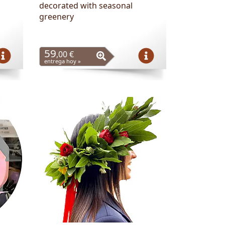
decorated with seasonal
greenery
59
,00 €
entrega hoy »