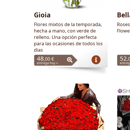
Gioia
Bell
Flores mixtos de la temporada,
Roses
hecha a mano, con verde de
Flowe
relleno. Una opción perfecta
para las ocasiones de todos los
dias
48
52
,00 €
,
entrega hoy »
entreg