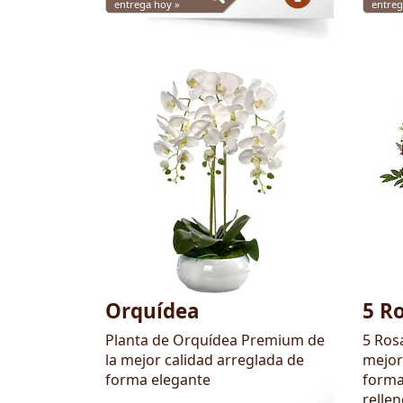
entrega hoy »
entreg
Orquídea
5 Ro
Planta de Orquídea Premium de
5 Rosa
la mejor calidad arreglada de
mejor
forma elegante
forma
relle