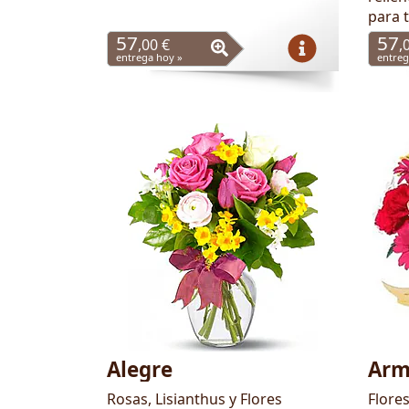
para 
57
57
,00 €
,
entrega hoy »
entreg
Alegre
Arm
Rosas, Lisianthus y Flores
Flore