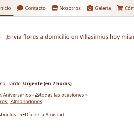
aces de encabezado
nicio
Contacto
Nosotros
Galería
Cóm
e
¡Envía flores a domicilio en Villasimius hoy mis
ana, Tarde,
Urgente (en 2 horas)
.
🎀
Aniversarios
- 🎁
todas las ocasiones
»
ros , Almohadones
Abuelos
- 👭
Día de la Amistad