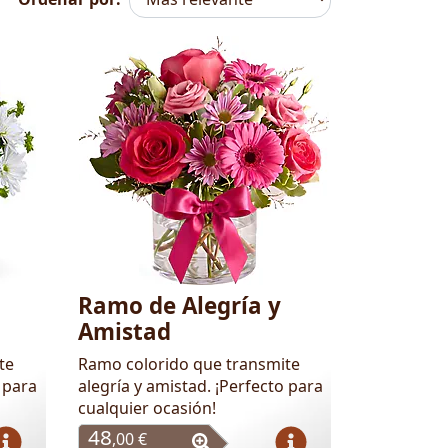
Ramo de Alegría y
Amistad
te
Ramo colorido que transmite
 para
alegría y amistad. ¡Perfecto para
cualquier ocasión!
48
,00 €