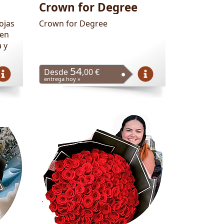
Crown for Degree
ojas
Crown for Degree
 en
 y
54
Desde
,00 €
entrega hoy »