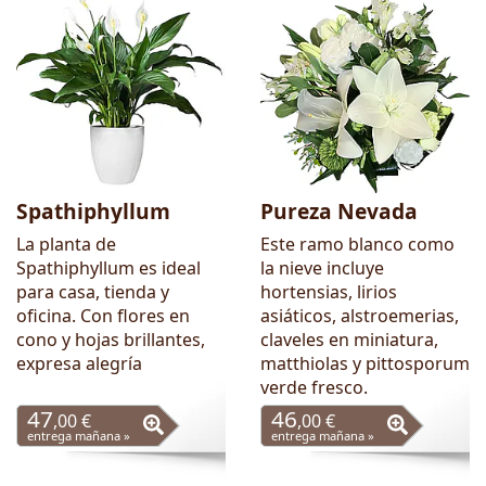
Spathiphyllum
Pureza Nevada
La planta de
Este ramo blanco como
Spathiphyllum es ideal
la nieve incluye
para casa, tienda y
hortensias, lirios
oficina. Con flores en
asiáticos, alstroemerias,
cono y hojas brillantes,
claveles en miniatura,
expresa alegría
matthiolas y pittosporum
verde fresco.
47
46
,00 €
,00 €
entrega mañana »
entrega mañana »