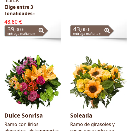
diarias.
Elige entre 3
Tonalidades
»
48,80 €
39
43
,00 €
,00 €
entrega mañana »
entrega mañana »
Dulce Sonrisa
Soleada
Ramo con lirios
Ramo de girasoles y
elegantes, alstroemerias
rosas decorado con