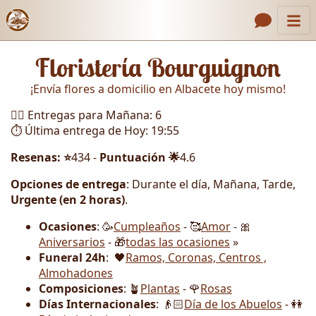
Inicio
Enlaces de encabezado
Floristería Bourguignon
Contacto
¡Envía flores a domicilio en Albacete hoy mismo!
Nosotros
🏃‍♂️ Entregas para Mañana: 6
Galería
⏱️ Última entrega de Hoy: 19:55
Cómo Hacer un Pedido
Resenas: ⭐
434 -
Puntuación 🌟
4.6
Llámanos
Opciones de entrega
: Durante el día, Mañana, Tarde,
Urgente (en 2 horas)
.
Ocasiones
: 🥳
Cumpleaños
- 🥰
Amor
- 🎀
Aniversarios
- 🎁
todas las ocasiones
»
Funeral 24h
: 🖤
Ramos, Coronas, Centros ,
Almohadones
Composiciones
: 🪴
Plantas
- 🌹
Rosas
Días Internacionales
: 👴🏻
Día de los Abuelos
- 👭