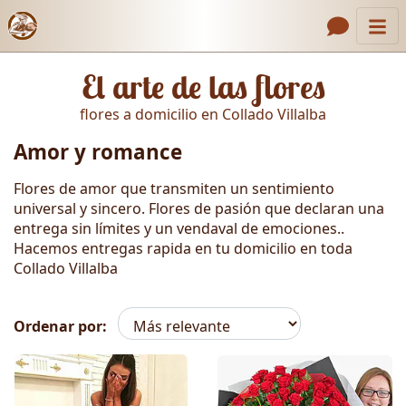
Inicio
Enlaces de encabezado
El arte de las flores
Contacto
flores a domicilio en Collado Villalba
Nosotros
Amor y romance
Galería
Flores de amor que transmiten un sentimiento
Cómo Hacer un Pedido
universal y sincero. Flores de pasión que declaran una
entrega sin límites y un vendaval de emociones..
Llámanos
Hacemos entregas rapida en tu domicilio en toda
Collado Villalba
Ordenar por:
Amor y romance