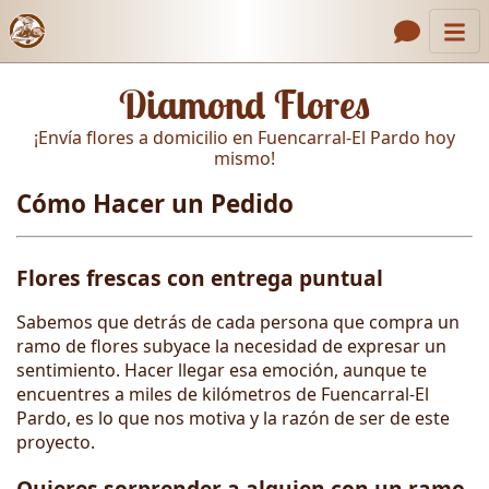
Inicio
Enlaces de encabezado
Diamond Flores
Contacto
¡Envía flores a domicilio en Fuencarral-El Pardo hoy
Nosotros
mismo!
Cómo Hacer un Pedido
Galería
Cómo Hacer un Pedido
Flores frescas con entrega puntual
Llámanos
Sabemos que detrás de cada persona que compra un
ramo de flores subyace la necesidad de expresar un
sentimiento. Hacer llegar esa emoción, aunque te
encuentres a miles de kilómetros de Fuencarral-El
Pardo, es lo que nos motiva y la razón de ser de este
proyecto.
Quieres sorprender a alguien con un ramo