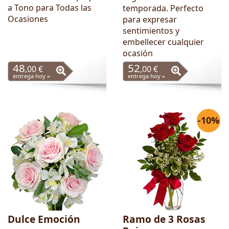
a Tono para Todas las
temporada. Perfecto
Ocasiones
para expresar
sentimientos y
embellecer cualquier
ocasión
48
52
,00 €
,00 €
entrega hoy »
entrega hoy »
-10%
Dulce Emoción
Ramo de 3 Rosas