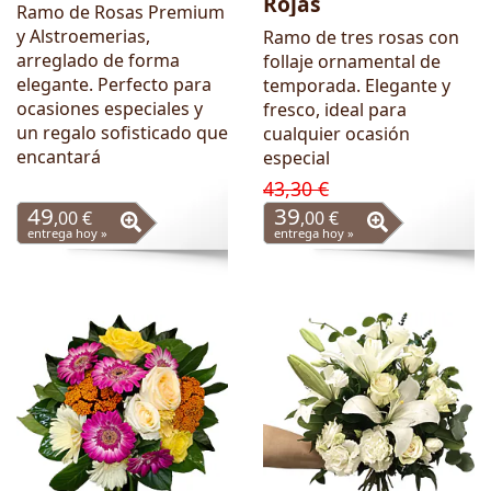
Rojas
Ramo de Rosas Premium
y Alstroemerias,
Ramo de tres rosas con
arreglado de forma
follaje ornamental de
elegante. Perfecto para
temporada. Elegante y
ocasiones especiales y
fresco, ideal para
un regalo sofisticado que
cualquier ocasión
encantará
especial
43,30 €
49
39
,00 €
,00 €
entrega hoy »
entrega hoy »