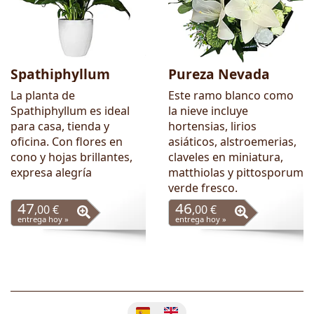
Spathiphyllum
Pureza Nevada
La planta de
Este ramo blanco como
Spathiphyllum es ideal
la nieve incluye
para casa, tienda y
hortensias, lirios
oficina. Con flores en
asiáticos, alstroemerias,
cono y hojas brillantes,
claveles en miniatura,
expresa alegría
matthiolas y pittosporum
verde fresco.
47
46
,00 €
,00 €
entrega hoy »
entrega hoy »