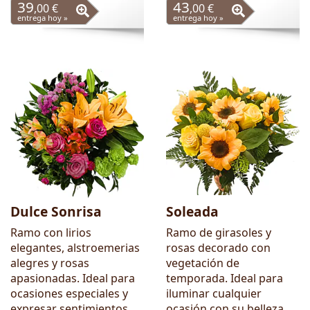
39
43
,00 €
,00 €
entrega hoy »
entrega hoy »
Dulce Sonrisa
Soleada
Ramo con lirios
Ramo de girasoles y
elegantes, alstroemerias
rosas decorado con
alegres y rosas
vegetación de
apasionadas. Ideal para
temporada. Ideal para
ocasiones especiales y
iluminar cualquier
expresar sentimientos
ocasión con su belleza