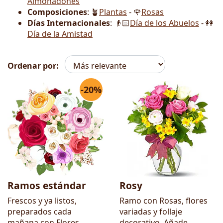
Almohadones
Composiciones
: 🪴
Plantas
- 🌹
Rosas
Días Internacionales
: 👴🏻
Día de los Abuelos
- 👭
Día de la Amistad
Ordenar por:
-20%
Flores
Ramos estándar
Rosy
Frescos y ya listos,
Ramo con Rosas, flores
preparados cada
variadas y follaje
mañana con Flores
decorativo. Añade