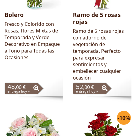
Bolero
Ramo de 5 rosas
rojas
Fresco y Colorido con
Rosas, Flores Mixtas de
Ramo de 5 rosas rojas
Temporada y Verde
con adorno de
Decorativo en Empaque
vegetación de
a Tono para Todas las
temporada. Perfecto
Ocasiones
para expresar
sentimientos y
embellecer cualquier
ocasión
48
52
,00 €
,00 €
entrega hoy »
entrega hoy »
-10%