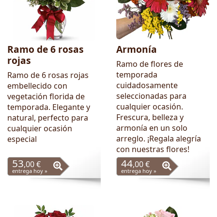
Ramo de 6 rosas
Armonía
rojas
Ramo de flores de
temporada
Ramo de 6 rosas rojas
cuidadosamente
embellecido con
seleccionadas para
vegetación florida de
cualquier ocasión.
temporada. Elegante y
Frescura, belleza y
natural, perfecto para
armonía en un solo
cualquier ocasión
arreglo. ¡Regala alegría
especial
con nuestras flores!
53
44
,00 €
,00 €
entrega hoy »
entrega hoy »