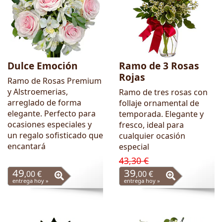
Dulce Emoción
Ramo de 3 Rosas
Rojas
Ramo de Rosas Premium
y Alstroemerias,
Ramo de tres rosas con
arreglado de forma
follaje ornamental de
elegante. Perfecto para
temporada. Elegante y
ocasiones especiales y
fresco, ideal para
un regalo sofisticado que
cualquier ocasión
encantará
especial
43,30 €
49
39
,00 €
,00 €
entrega hoy »
entrega hoy »