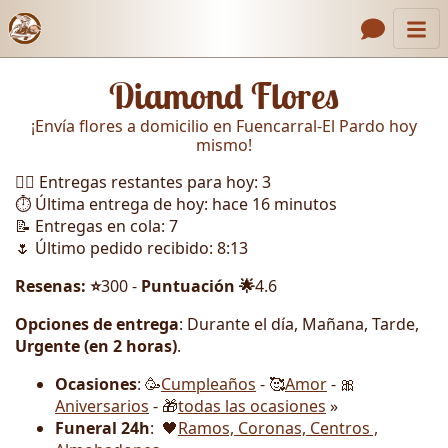
Inicio
Enlaces de encabezado
Diamond Flores
Contacto
¡Envía flores a domicilio en Fuencarral-El Pardo hoy
Nosotros
mismo!
🏃‍♂️ Entregas restantes para hoy: 3
Galería
⏱️ Última entrega de hoy: hace 16 minutos
Cómo Hacer un Pedido
📝 Entregas en cola: 7
🌷 Último pedido recibido: 8:13
Llámanos
Resenas: ⭐
300 -
Puntuación 🌟
4.6
Opciones de entrega
: Durante el día, Mañana, Tarde,
Urgente (en 2 horas)
.
Ocasiones
: 🥳
Cumpleaños
- 🥰
Amor
- 🎀
Aniversarios
- 🎁
todas las ocasiones
»
Funeral 24h
: 🖤
Ramos, Coronas, Centros ,