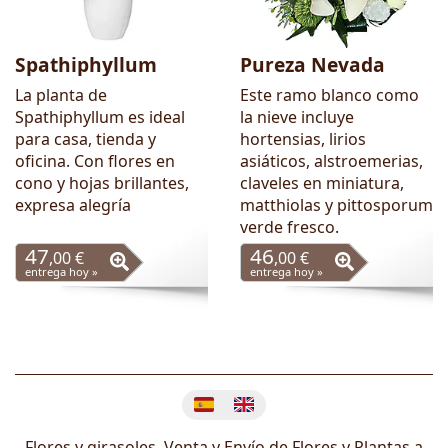
Spathiphyllum
Pureza Nevada
La planta de
Este ramo blanco como
Spathiphyllum es ideal
la nieve incluye
para casa, tienda y
hortensias, lirios
oficina. Con flores en
asiáticos, alstroemerias,
cono y hojas brillantes,
claveles en miniatura,
expresa alegría
matthiolas y pittosporum
verde fresco.
47
46
,00 €
,00 €
entrega hoy »
entrega hoy »
Cambiar idioma
Flores y girasoles, Venta y Envío de Flores y Plantas a