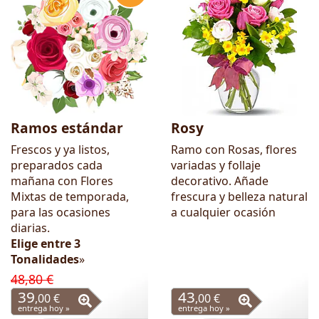
Ramos estándar
Rosy
Frescos y ya listos,
Ramo con Rosas, flores
preparados cada
variadas y follaje
mañana con Flores
decorativo. Añade
Mixtas de temporada,
frescura y belleza natural
para las ocasiones
a cualquier ocasión
diarias.
Elige entre 3
Tonalidades
»
48,80 €
39
43
,00 €
,00 €
entrega hoy »
entrega hoy »