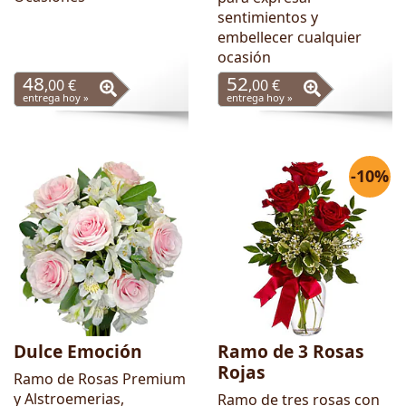
sentimientos y
embellecer cualquier
ocasión
48
52
,00 €
,00 €
entrega hoy »
entrega hoy »
-10%
Dulce Emoción
Ramo de 3 Rosas
Rojas
Ramo de Rosas Premium
y Alstroemerias,
Ramo de tres rosas con