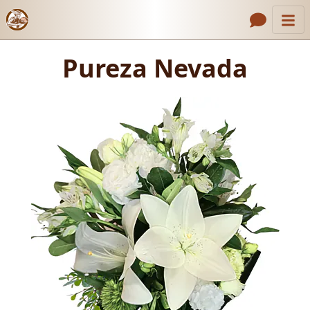
Inicio
Enlaces de encabezado
Pureza Nevada
Pureza Nevada
Formulario de pago
Contacto
Nosotros
Galería
Cómo Hacer un Pedido
Llámanos