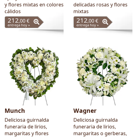
y flores mixtas en colores
delicadas rosas y flores
cálidos
mixtas
212
212
,00 €
,00 €
entrega hoy »
entrega hoy »
Munch
Wagner
Deliciosa guirnalda
Deliciosa guirnalda
funeraria de lirios,
funeraria de lirios,
margaritas y flores
margaritas o gerberas,