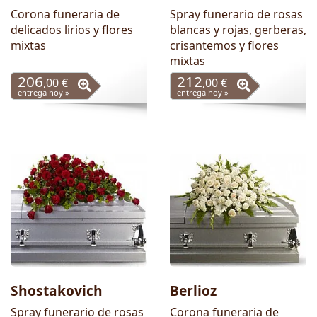
Corona funeraria de
Spray funerario de rosas
delicados lirios y flores
blancas y rojas, gerberas,
mixtas
crisantemos y flores
mixtas
206
212
,00 €
,00 €
entrega hoy »
entrega hoy »
Shostakovich
Berlioz
Spray funerario de rosas
Corona funeraria de