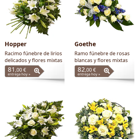
Hopper
Goethe
Racimo fúnebre de lirios
Ramo fúnebre de rosas
delicados y flores mixtas
blancas y flores mixtas
81
82
,00 €
,00 €
entrega hoy »
entrega hoy »