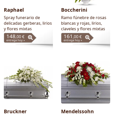
Raphael
Boccherini
Spray funerario de
Ramo fúnebre de rosas
delicadas gerberas, lirios
blancas y rojas, lirios,
y flores mixtas
claveles y flores mixtas
148
161
,00 €
,00 €
entrega hoy »
entrega hoy »
Bruckner
Mendelssohn