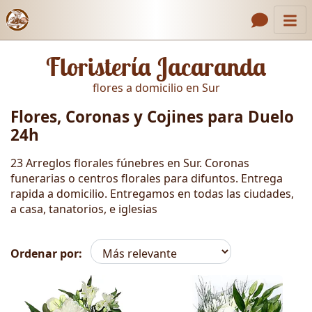
Inicio
Enlaces de encabezado
Floristería Jacaranda
Contacto
flores a domicilio en Sur
Nosotros
Flores, Coronas y Cojines para Duelo
Galería
24h
Cómo Hacer un Pedido
23 Arreglos florales fúnebres en Sur. Coronas
funerarias o centros florales para difuntos. Entrega
Llámanos
rapida a domicilio. Entregamos en todas las ciudades,
a casa, tanatorios, e iglesias
Ordenar por:
Duelo & Funeral