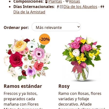
Composiciones
: 🪴
Plantas
- 🌹
Rosas
Días Internacionales
: 👴🏻
Día de los Abuelos
- 👭
Día de la Amistad
Ordenar por:
-20%
Flores
Ramos estándar
Rosy
Frescos y ya listos,
Ramo con Rosas, flores
preparados cada
variadas y follaje
mañana con Flores
decorativo. Añade