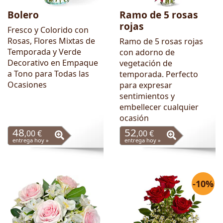
Bolero
Ramo de 5 rosas
rojas
Fresco y Colorido con
Rosas, Flores Mixtas de
Ramo de 5 rosas rojas
Temporada y Verde
con adorno de
Decorativo en Empaque
vegetación de
a Tono para Todas las
temporada. Perfecto
Ocasiones
para expresar
sentimientos y
embellecer cualquier
ocasión
48
52
,00 €
,00 €
entrega hoy »
entrega hoy »
-10%