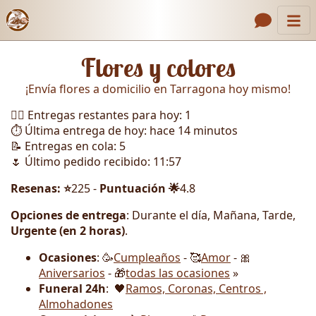
Inicio
Enlaces de encabezado
Flores y colores
Contacto
¡Envía flores a domicilio en Tarragona hoy mismo!
Nosotros
🏃‍♂️ Entregas restantes para hoy: 1
Galería
⏱️ Última entrega de hoy: hace 14 minutos
📝 Entregas en cola: 5
Cómo Hacer un Pedido
🌷 Último pedido recibido: 11:57
Llámanos
Resenas: ⭐
225 -
Puntuación 🌟
4.8
Opciones de entrega
: Durante el día, Mañana, Tarde,
Urgente (en 2 horas)
.
Ocasiones
: 🥳
Cumpleaños
- 🥰
Amor
- 🎀
Aniversarios
- 🎁
todas las ocasiones
»
Funeral 24h
: 🖤
Ramos, Coronas, Centros ,
Almohadones