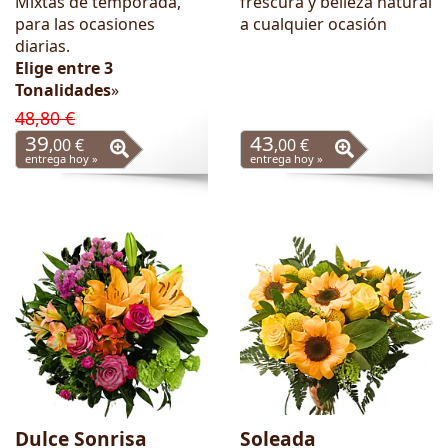
Mixtas de temporada,
frescura y belleza natural
para las ocasiones
a cualquier ocasión
diarias.
Elige entre 3
Tonalidades
»
48,80 €
39
43
,00 €
,00 €
entrega hoy »
entrega hoy »
Dulce Sonrisa
Soleada