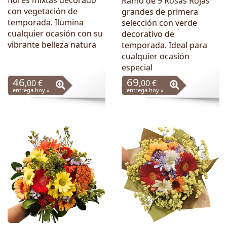
flores mixtas decorado
Ramo de 9 Rosas Rojas
con vegetación de
grandes de primera
temporada. Ilumina
selección con verde
cualquier ocasión con su
decorativo de
vibrante belleza natura
temporada. Ideal para
cualquier ocasión
especial
46
69
,00 €
,00 €
entrega hoy »
entrega hoy »