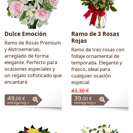
Dulce Emoción
Ramo de 3 Rosas
Rojas
Ramo de Rosas Premium
y Alstroemerias,
Ramo de tres rosas con
arreglado de forma
follaje ornamental de
elegante. Perfecto para
temporada. Elegante y
ocasiones especiales y
fresco, ideal para
un regalo sofisticado que
cualquier ocasión
encantará
especial
43,30 €
49
39
,00 €
,00 €
entrega hoy »
entrega hoy »