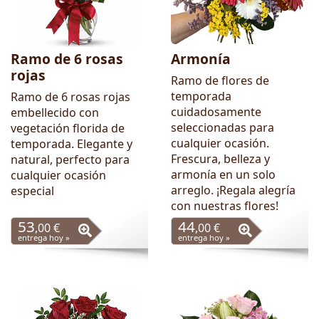
Ramo de 6 rosas
Armonía
rojas
Ramo de flores de
temporada
Ramo de 6 rosas rojas
cuidadosamente
embellecido con
seleccionadas para
vegetación florida de
cualquier ocasión.
temporada. Elegante y
Frescura, belleza y
natural, perfecto para
armonía en un solo
cualquier ocasión
arreglo. ¡Regala alegría
especial
con nuestras flores!
53
44
,00 €
,00 €
entrega hoy »
entrega hoy »