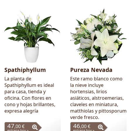
Spathiphyllum
Pureza Nevada
La planta de
Este ramo blanco como
Spathiphyllum es ideal
la nieve incluye
para casa, tienda y
hortensias, lirios
oficina. Con flores en
asiáticos, alstroemerias,
cono y hojas brillantes,
claveles en miniatura,
expresa alegría
matthiolas y pittosporum
verde fresco.
47
46
,00 €
,00 €
entrega hoy »
entrega hoy »