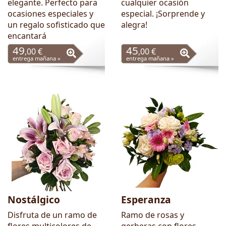
elegante. Perfecto para
cualquier ocasión
ocasiones especiales y
especial. ¡Sorprende y
un regalo sofisticado que
alegra!
encantará
49
45
,00 €
,00 €
entrega mañana »
entrega mañana »
Nostálgico
Esperanza
Disfruta de un ramo de
Ramo de rosas y
flores multicolores de
gerberas con flores