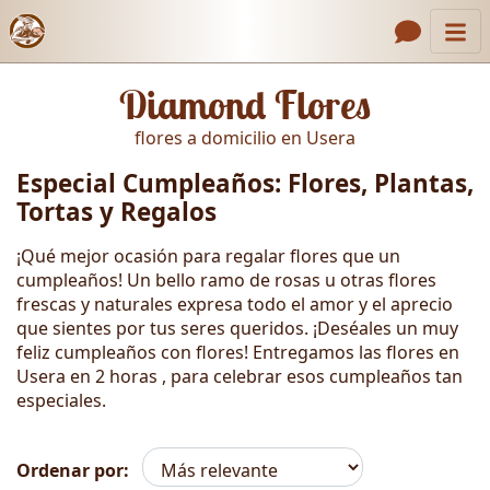
Inicio
Enlaces de encabezado
Diamond Flores
Contacto
flores a domicilio en Usera
Nosotros
Especial Cumpleaños: Flores, Plantas,
Galería
Tortas y Regalos
Cómo Hacer un Pedido
¡Qué mejor ocasión para regalar flores que un
cumpleaños! Un bello ramo de rosas u otras flores
Llámanos
frescas y naturales expresa todo el amor y el aprecio
que sientes por tus seres queridos. ¡Deséales un muy
feliz cumpleaños con flores! Entregamos las flores en
Usera en 2 horas , para celebrar esos cumpleaños tan
especiales.
Ordenar por: