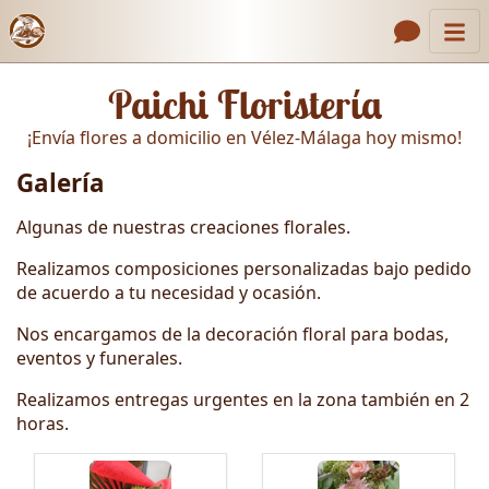
Inicio
Enlaces de encabezado
Paichi Floristería
Contacto
¡Envía flores a domicilio en Vélez-Málaga hoy mismo!
Nosotros
Galería
Galería
Algunas de nuestras creaciones florales.
Cómo Hacer un Pedido
Realizamos composiciones personalizadas bajo pedido
Llámanos
de acuerdo a tu necesidad y ocasión.
Nos encargamos de la decoración floral para bodas,
eventos y funerales.
Realizamos entregas urgentes en la zona también en 2
horas.