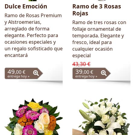
Dulce Emoción
Ramo de 3 Rosas
Rojas
Ramo de Rosas Premium
y Alstroemerias,
Ramo de tres rosas con
arreglado de forma
follaje ornamental de
elegante. Perfecto para
temporada. Elegante y
ocasiones especiales y
fresco, ideal para
un regalo sofisticado que
cualquier ocasión
encantará
especial
43,30 €
49
39
,00 €
,00 €
entrega hoy »
entrega hoy »