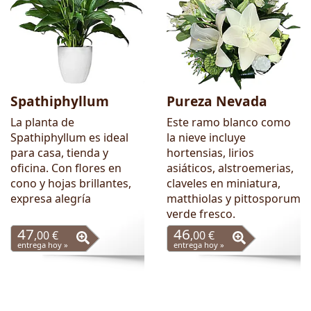
Spathiphyllum
Pureza Nevada
La planta de
Este ramo blanco como
Spathiphyllum es ideal
la nieve incluye
para casa, tienda y
hortensias, lirios
oficina. Con flores en
asiáticos, alstroemerias,
cono y hojas brillantes,
claveles en miniatura,
expresa alegría
matthiolas y pittosporum
verde fresco.
47
46
,00 €
,00 €
entrega hoy »
entrega hoy »