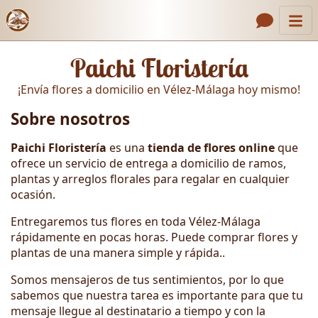
Inicio
Enlaces de encabezado
Paichi Floristería
Contacto
¡Envía flores a domicilio en Vélez-Málaga hoy mismo!
Nosotros
Sobre nosotros
Galería
Paichi Floristería
es una
tienda de flores online
que
Cómo Hacer un Pedido
ofrece un servicio de entrega a domicilio de ramos,
plantas y arreglos florales para regalar en cualquier
Llámanos
ocasión.
Entregaremos tus flores en toda Vélez-Málaga
rápidamente en pocas horas. Puede comprar flores y
plantas de una manera simple y rápida..
Somos mensajeros de tus sentimientos, por lo que
sabemos que nuestra tarea es importante para que tu
mensaje llegue al destinatario a tiempo y con la