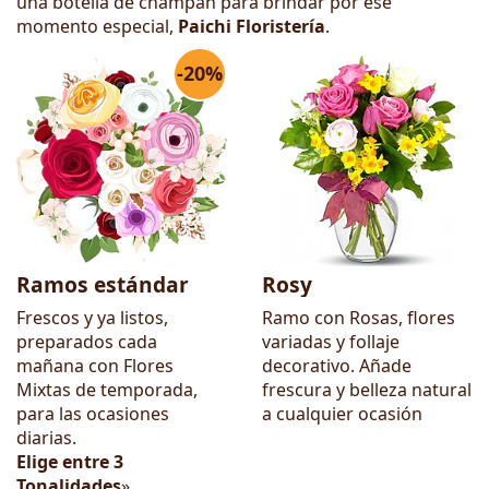
una botella de champán para brindar por ese
momento especial,
Paichi Floristería
.
-20%
Ramos estándar
Rosy
Frescos y ya listos,
Ramo con Rosas, flores
preparados cada
variadas y follaje
mañana con Flores
decorativo. Añade
Mixtas de temporada,
frescura y belleza natural
para las ocasiones
a cualquier ocasión
diarias.
Elige entre 3
Tonalidades
»