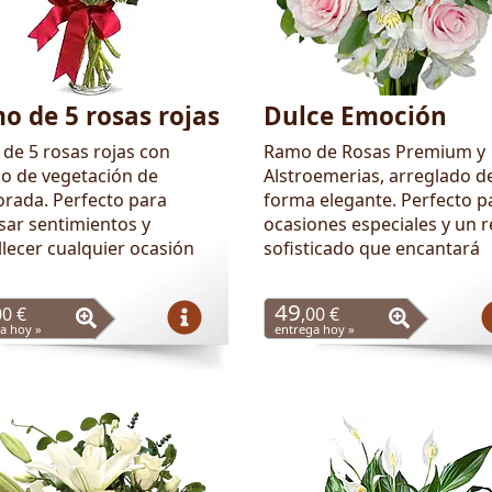
o de 5 rosas rojas
Dulce Emoción
de 5 rosas rojas con
Ramo de Rosas Premium y
o de vegetación de
Alstroemerias, arreglado d
rada. Perfecto para
forma elegante. Perfecto p
sar sentimientos y
ocasiones especiales y un 
lecer cualquier ocasión
sofisticado que encantará
49
00 €
,00 €
a hoy »
entrega hoy »