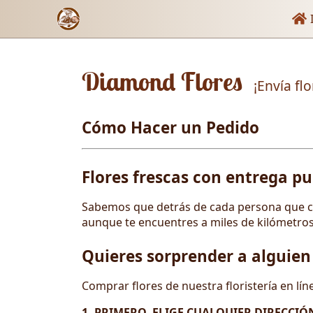
Enl
I
Diamond Flores
¡Envía fl
Cómo Hacer un Pedido
Flores frescas con entrega p
Sabemos que detrás de cada persona que co
aunque te encuentres a miles de kilómetros 
Quieres sorprender a alguien
Comprar flores de nuestra floristería en lí
1. PRIMERO, ELIGE CUALQUIER DIRECCIÓN