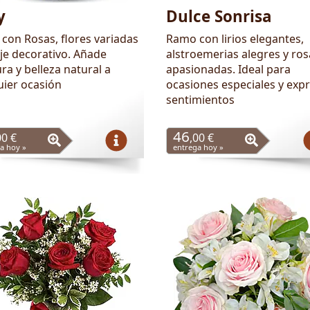
y
Dulce Sonrisa
con Rosas, flores variadas
Ramo con lirios elegantes,
aje decorativo. Añade
alstroemerias alegres y ros
ra y belleza natural a
apasionadas. Ideal para
uier ocasión
ocasiones especiales y exp
sentimientos
46
00 €
,00 €
a hoy »
entrega hoy »