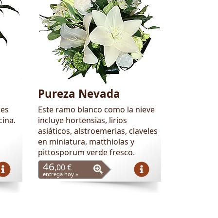
Pureza Nevada
 es
Este ramo blanco como la nieve
cina.
incluye hortensias, lirios
asiáticos, alstroemerias, claveles
en miniatura, matthiolas y
pittosporum verde fresco.
46
,00 €
entrega hoy »