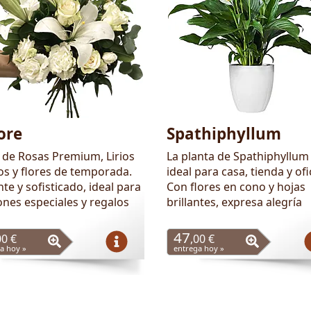
ore
Spathiphyllum
de Rosas Premium, Lirios
La planta de Spathiphyllum
os y flores de temporada.
ideal para casa, tienda y ofi
te y sofisticado, ideal para
Con flores en cono y hojas
ones especiales y regalos
brillantes, expresa alegría
47
00 €
,00 €
a hoy »
entrega hoy »