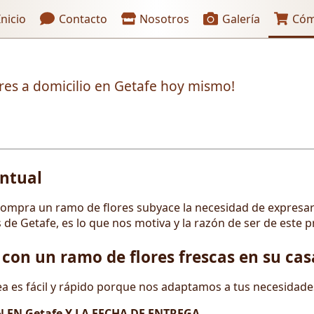
aces de encabezado
nicio
Contacto
Nosotros
Galería
Cóm
ores a domicilio en Getafe hoy mismo!
untual
mpra un ramo de flores subyace la necesidad de expresar 
de Getafe, es lo que nos motiva y la razón de ser de este p
 con un ramo de flores frescas en su cas
nea es fácil y rápido porque nos adaptamos a tus necesidade
 EN Getafe Y LA FECHA DE ENTREGA