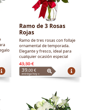
Ramo de 3 Rosas
Rojas
e
Ramo de tres rosas con follaje
ara
ornamental de temporada.
regalo
Elegante y fresco, ideal para
cualquier ocasión especial
43,30 €
39
,00 €
entrega hoy »