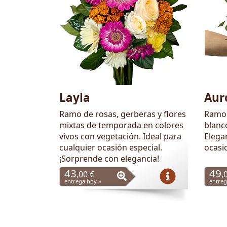
Layla
Aur
Ramo de rosas, gerberas y flores
Ramo 
mixtas de temporada en colores
blanc
vivos con vegetación. Ideal para
Elegan
cualquier ocasión especial.
ocasi
¡Sorprende con elegancia!
43
49
,00 €
,
entrega hoy »
entreg