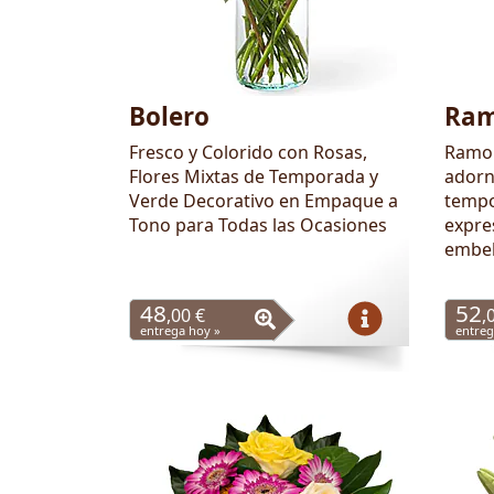
Bolero
Ram
Fresco y Colorido con Rosas,
Ramo 
Flores Mixtas de Temporada y
adorn
Verde Decorativo en Empaque a
tempo
Tono para Todas las Ocasiones
expre
embel
48
52
,00 €
,
entrega hoy »
entreg