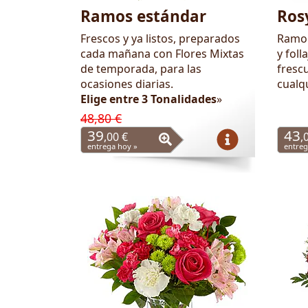
Ramos estándar
Ros
Frescos y ya listos, preparados
Ramo 
cada mañana con Flores Mixtas
y foll
de temporada, para las
frescu
ocasiones diarias.
cualq
Elige entre 3 Tonalidades
»
48,80 €
39
43
,00 €
,
entrega hoy »
entreg