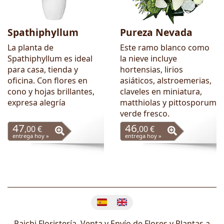
Spathiphyllum
Pureza Nevada
La planta de
Este ramo blanco como
Spathiphyllum es ideal
la nieve incluye
para casa, tienda y
hortensias, lirios
oficina. Con flores en
asiáticos, alstroemerias,
cono y hojas brillantes,
claveles en miniatura,
expresa alegría
matthiolas y pittosporum
verde fresco.
47
46
,00 €
,00 €
entrega hoy »
entrega hoy »
Cambiar idioma
Paichi Floristería, Venta y Envío de Flores y Plantas a