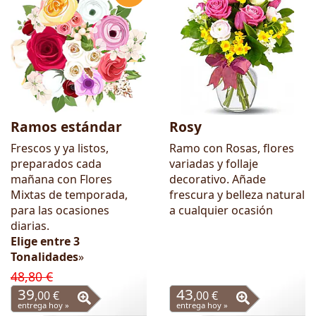
Ramos estándar
Rosy
Frescos y ya listos,
Ramo con Rosas, flores
preparados cada
variadas y follaje
mañana con Flores
decorativo. Añade
Mixtas de temporada,
frescura y belleza natural
para las ocasiones
a cualquier ocasión
diarias.
Elige entre 3
Tonalidades
»
48,80 €
39
43
,00 €
,00 €
entrega hoy »
entrega hoy »