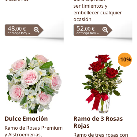
sentimientos y
embellecer cualquier
ocasión
48
52
,00 €
,00 €
entrega hoy »
entrega hoy »
-10%
Dulce Emoción
Ramo de 3 Rosas
Rojas
Ramo de Rosas Premium
y Alstroemerias,
Ramo de tres rosas con