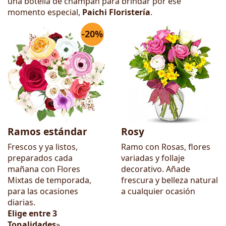
una botella de champán para brindar por ese
momento especial,
Paichi Floristería
.
-20%
Ramos estándar
Rosy
Frescos y ya listos,
Ramo con Rosas, flores
preparados cada
variadas y follaje
mañana con Flores
decorativo. Añade
Mixtas de temporada,
frescura y belleza natural
para las ocasiones
a cualquier ocasión
diarias.
Elige entre 3
Tonalidades
»