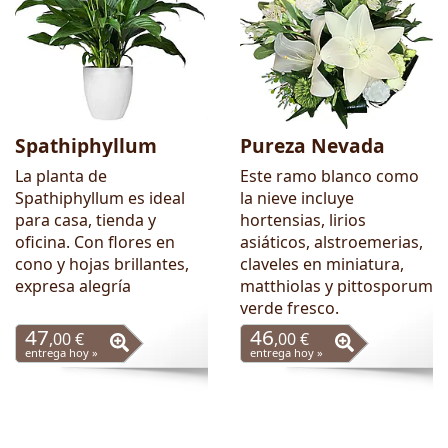
Spathiphyllum
Pureza Nevada
La planta de
Este ramo blanco como
Spathiphyllum es ideal
la nieve incluye
para casa, tienda y
hortensias, lirios
oficina. Con flores en
asiáticos, alstroemerias,
cono y hojas brillantes,
claveles en miniatura,
expresa alegría
matthiolas y pittosporum
verde fresco.
47
46
,00 €
,00 €
entrega hoy »
entrega hoy »