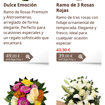
Dulce Emoción
Ramo de 3 Rosas
Rojas
Ramo de Rosas Premium
y Alstroemerias,
Ramo de tres rosas con
arreglado de forma
follaje ornamental de
elegante. Perfecto para
temporada. Elegante y
ocasiones especiales y
fresco, ideal para
un regalo sofisticado que
cualquier ocasión
encantará
especial
43,30 €
49
39
,00 €
,00 €
entrega hoy »
entrega hoy »