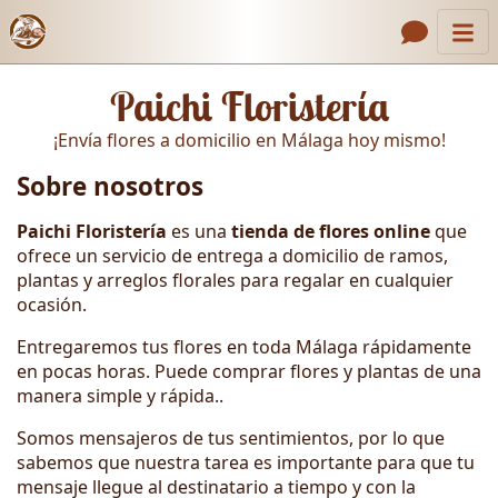
Inicio
Enlaces de encabezado
Paichi Floristería
Contacto
¡Envía flores a domicilio en Málaga hoy mismo!
Nosotros
Sobre nosotros
Galería
Paichi Floristería
es una
tienda de flores online
que
Cómo Hacer un Pedido
ofrece un servicio de entrega a domicilio de ramos,
plantas y arreglos florales para regalar en cualquier
Llámanos
ocasión.
Entregaremos tus flores en toda Málaga rápidamente
en pocas horas. Puede comprar flores y plantas de una
manera simple y rápida..
Somos mensajeros de tus sentimientos, por lo que
sabemos que nuestra tarea es importante para que tu
mensaje llegue al destinatario a tiempo y con la